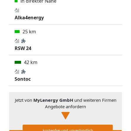
in direkter Nähe
Alka4energy
25 km
RSW 24
42 km
Sontoc
Jetzt von
MyLenergy GmbH
und weiteren Firmen
Angebote anfordern
kostenfrei und unverbindlich