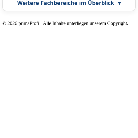
Weitere Fachbereiche im Überblick
▾
Airbrush
Bestatter
© 2026 primaProfi - Alle Inhalte unterliegen unserem Copyright.
Callcenter
Coaching
Energieberatung
Fahrzeugortung
Fotografie
Frankiermaschine
Grafikdesign
Gutachter