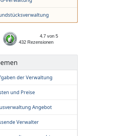
G-Verwaltung
undstücks­verwaltung
4.7
von
5
432
Rezensionen
hemen
fgaben der Verwaltung
sten und Preise
usverwaltung Angebot
ssende Verwalter