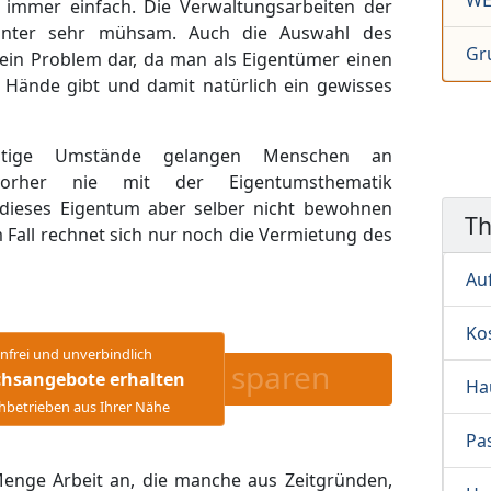
WE
 immer einfach. Die Verwaltungsarbeiten der
tunter sehr mühsam. Auch die Auswahl des
Gr
se ein Problem dar, da man als Eigentümer einen
e Hände gibt und damit natürlich ein gewisses
stige Umstände gelangen Menschen an
orher nie mit der Eigentumsthematik
dieses Eigentum aber selber nicht bewohnen
T
Fall rechnet sich nur noch die Vermietung des
Au
Ko
nfrei und unverbindlich
sparen
chsangebote erhalten
Ha
hbetrieben aus Ihrer Nähe
Pa
 Menge Arbeit an, die manche aus Zeitgründen,