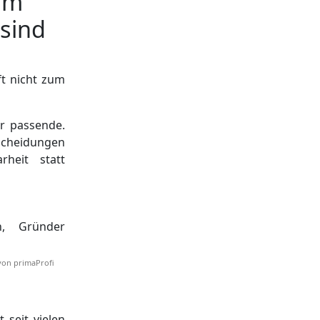
um
 sind
ft nicht zum
er passende.
scheidungen
heit statt
von primaProfi
 seit vielen