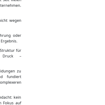
Unternehmen.
nicht wegen
ahrung oder
 Ergebnis.
Struktur für
r Druck –
eidungen zu
nd fundiert
komplexeren
dacht: kein
n Fokus auf