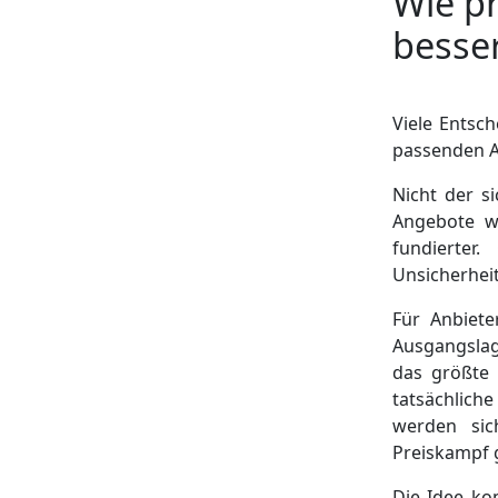
Wie p
besser
Viele Entsc
passenden An
Nicht der si
Angebote we
fundierter
Unsicherheit
Für Anbieter
Ausgangslage
das größte 
tatsächlic
werden sic
Preiskampf 
Die Idee ko