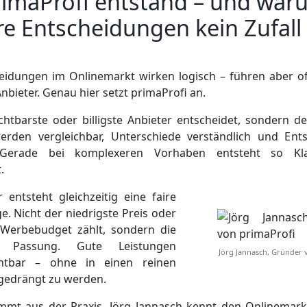
rimaProfi entstand – und war
e Entscheidungen kein Zufall
heidungen im Onlinemarkt wirken logisch – führen aber o
bieter. Genau hier setzt primaProfi an.
chtbarste oder billigste Anbieter entscheidet, sondern d
rden vergleichbar, Unterschiede verständlich und Ent
. Gerade bei komplexeren Vorhaben entsteht so Klar
.
 entsteht gleichzeitig eine faire
. Nicht der niedrigste Preis oder
Werbebudget zählt, sondern die
he Passung. Gute Leistungen
Jörg Jannasch, Gründer 
htbar – ohne in einen reinen
gedrängt zu werden.
mmt aus der Praxis. Jörg Jannasch kennt den Onlinemarkt