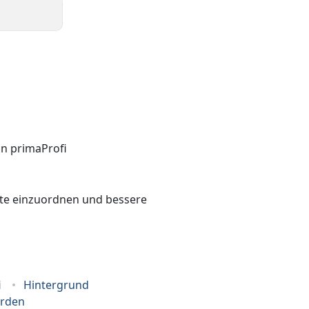
bote einzuordnen und bessere
i
Hintergrund
erden