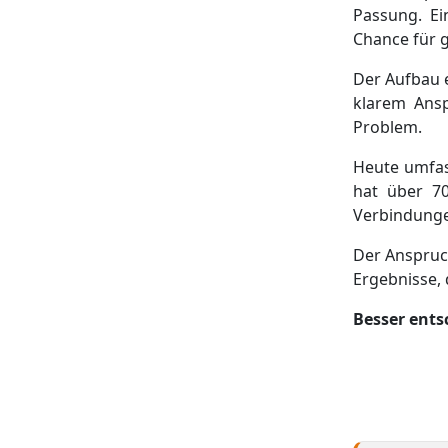
Passung. Ei
Chance für g
Der Aufbau e
klarem Ansp
Problem.
Heute umfas
hat über 70
Verbindunge
Der Anspruch
Ergebnisse, 
Besser ents