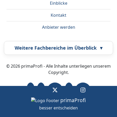
Einblicke
Kontakt
Anbieter werden
Weitere Fachbereiche im Überblick
▾
Airbrush
Bestatter
© 2026 primaProfi - Alle Inhalte unterliegen unserem
Copyright.
Callcenter
Coaching
Energieberatung
Fahrzeugortung
primaProfi
besser entscheiden
OK
Wir nutzen Cookies.
Datenschutz
.
Fotografie
Frankiermaschine