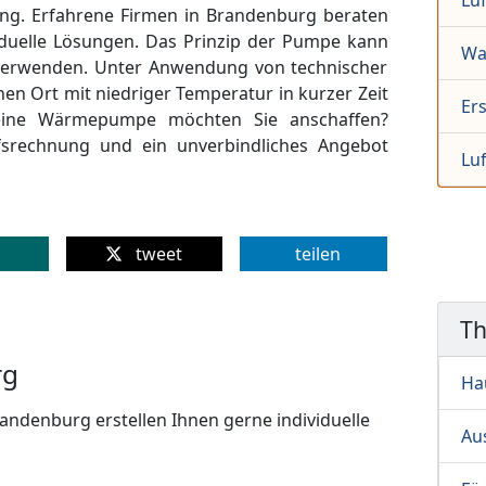
Lu
g. Erfahrene Firmen in Brandenburg beraten
iduelle Lösungen. Das Prinzip der Pumpe kann
Wa
rwenden. Unter Anwendung von technischer
n Ort mit niedriger Temperatur in kurzer Zeit
Er
eine Wärmepumpe möchten Sie anschaffen?
rfsrechnung und ein unverbindliches Angebot
Lu
tweet
teilen
T
rg
Ha
andenburg erstellen Ihnen gerne individuelle
Au