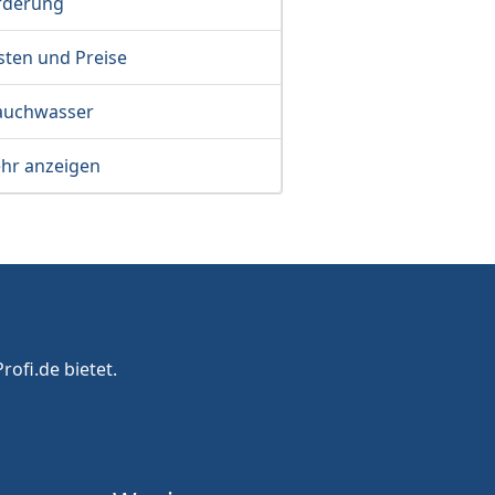
rderung
sten und Preise
auchwasser
hr anzeigen
rofi.de bietet.