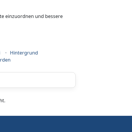
bote einzuordnen und bessere
i
Hintergrund
erden
Coaching
ht.
Frankiermaschine