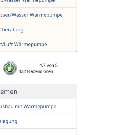
ft/Wasser Wärmepumpe
sser/Wasser Wärmepumpe
stberatung
ft/Luft Wärmepumpe
4.7
von
5
432
Rezensionen
hemen
usbau mit Wärmepumpe
slegung