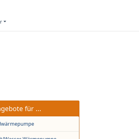
r
gebote für ...
dwärmepumpe