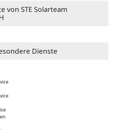
e von STE Solarteam
H
esondere Dienste
vice
vice
ise
zen