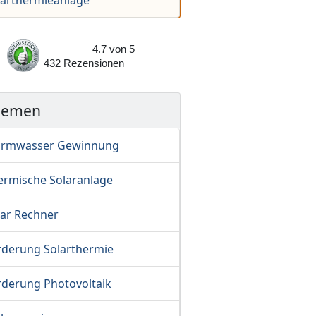
larthermieanlage
4.7
von
5
432
Rezensionen
hemen
rmwasser Gewinnung
ermische Solaranlage
lar Rechner
rderung Solarthermie
rderung Photovoltaik