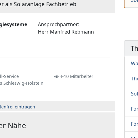
So
er als Solaranlage Fachbetrieb
rgiesysteme
Ansprechpartner:
Herr
Manfred Rebmann
T
Wa
l-Service
4-10 Mitarbeiter
Th
s Schleswig-Holstein
So
tenfrei eintragen
Fö
der Nähe
Fö