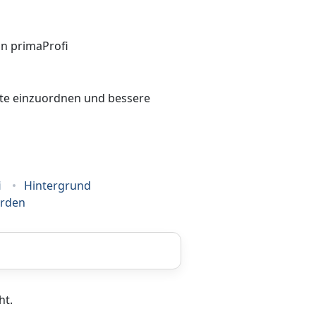
bote einzuordnen und bessere
i
Hintergrund
erden
Coaching
ht.