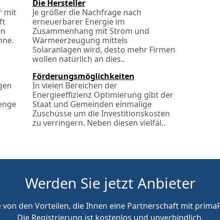
Die Hersteller
r mit
Je größer die Nachfrage nach
ft
erneuerbarer Energie im
en
Zusammenhang mit Strom und
nne.
Wärmeerzeugung mittels
Solaranlagen wird, desto mehr Firmen
wollen natürlich an dies..
Förderungs­möglichkeiten
agen
In vielen Bereichen der
Energieeffizienz Optimierung gibt der
enge
Staat und Gemeinden einmalige
Zuschüsse um die Investitionskosten
zu verringern. Neben diesen vielfäl..
Werden Sie jetzt Anbieter
e von den Vorteilen, die Ihnen eine Partnerschaft mit primaP
Die Registrierung ist kostenlos und unverbindlich.