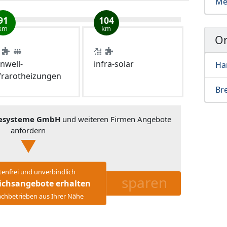
Me
91
104
km
km
Or
nwell-
infra-solar
Ha
frarotheizungen
Br
iesysteme GmbH
und weiteren Firmen Angebote
anfordern
tenfrei und unverbindlich
sparen
ichsangebote erhalten
chbetrieben aus Ihrer Nähe