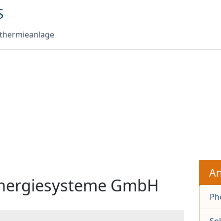
rthermieanlage
An
Energiesysteme GmbH
Ph