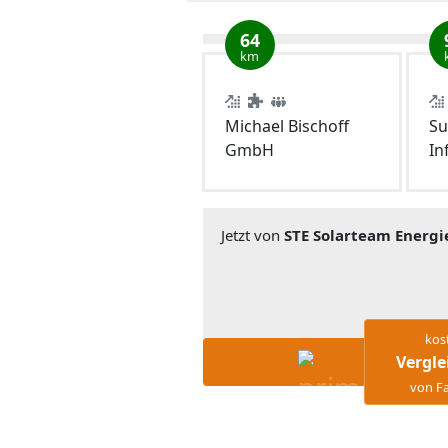
64
km
Michael Bischoff
Su
GmbH
In
Jetzt von
STE Solarteam Energ
kos
Vergle
von Fa