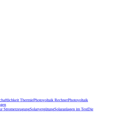
chaftlichkeit Thermie
Photovoltaik Rechner
Photovoltaik
agen
zur Stromerzeugung
Solarvergütung
Solaranlagen im Test
Die