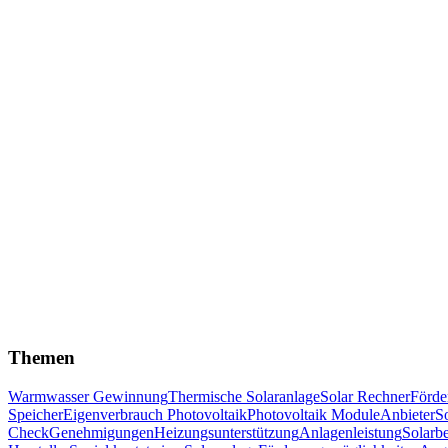
Themen
Warmwasser Gewinnung
Thermische Solaranlage
Solar Rechner
Förde
Speicher
Eigenverbrauch Photovoltaik
Photovoltaik Module
Anbieter
S
Check
Genehmigungen
Heizungsunterstützung
Anlagenleistung
Solarb