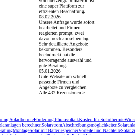
voll überzeugt. primaProfi ist
eine super Plattform zur
effizienten Beschaffung.
08.02.2026
Unsere Anfrage wurde sofort
bearbeitet und Firmen
reagierten prompt, zwei
davon noch am selben tag.
Sehr detaillierte Angebote
bekommen. Besonders
beeindruckt hat die
hervorragende auswahl und
gute Beratung.
05.01.2026
Gute Website um schnell
passende Firmen und
Angebote zu vergleichen
Alle 432 Rezensionen >
rung Solarthermie
Förderung Photovoltaik
Kosten für Solarthermie
Wirts
olaranlagen berechnen
Solarstrom
Abschreibungs­möglichkeiten
Solaranl
eratung
Montage
Solar mit Batteriespeicher
Vorteile und Nachteile
Solar 