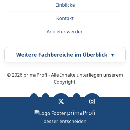
Einblicke
Kontakt
Anbieter werden
Weitere Fachbereiche im Überblick
▾
Airbrush
Bestatter
© 2026 primaProfi - Alle Inhalte unterliegen unserem
Copyright.
Callcenter
Coaching
Energieberatung
Fahrzeugortung
primaProfi
besser entscheiden
OK
Wir nutzen Cookies.
Datenschutz
.
Fotografie
Frankiermaschine