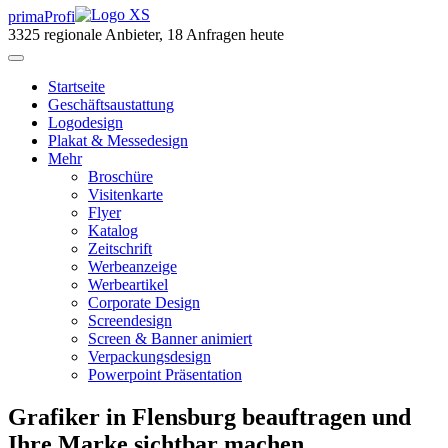
primaProfi
3325
regionale Anbieter, 18 Anfragen heute
Start
seite
Geschäftsaustattung
Logodesign
Plakat & Messedesign
Mehr
Broschüre
Visitenkarte
Flyer
Katalog
Zeitschrift
Werbeanzeige
Werbeartikel
Corporate Design
Screendesign
Screen & Banner animiert
Verpackungsdesign
Powerpoint Präsentation
Grafiker in Flensburg beauftragen und
Ihre Marke sichtbar machen