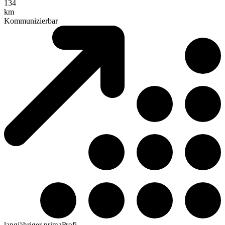
134
km
Kommunizierbar
langjähriger primaProfi