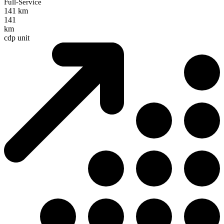
Full-Service
141 km
141
km
cdp unit