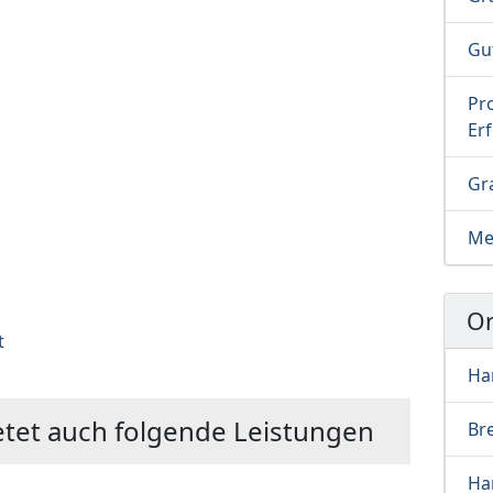
Gu
Pro
Erf
Gra
Me
Or
t
Ha
tet auch folgende Leistungen
Br
Ha