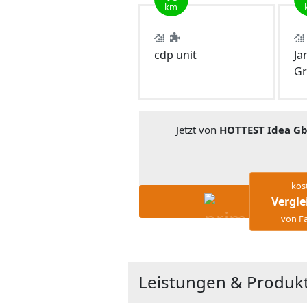
km
cdp unit
Ja
Gr
Jetzt von
HOTTEST Idea G
kos
Vergle
von Fa
Leistungen & Produk