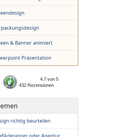
reendesign
rpackungsdesign
reen & Banner animiert
werpoint Präsentation
4.7
von
5
432
Rezensionen
hemen
ign richtig beurteilen
afikdesigner oder Agentur