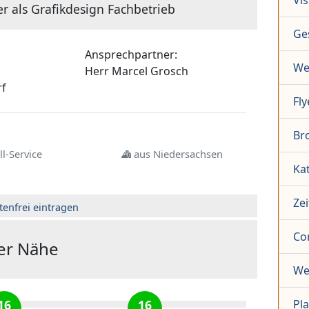
Vis
er als Grafikdesign Fachbetrieb
Ge
Ansprechpartner:
We
Herr
Marcel Grosch
rf
Fly
Br
l-Service
aus Niedersachsen
Ka
Zei
tenfrei eintragen
Co
der Nähe
We
16
16
Pl