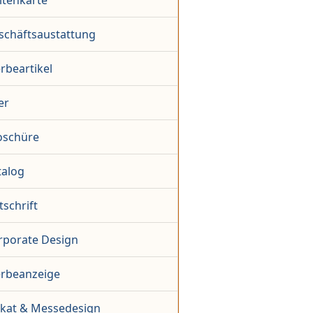
itenkarte
schäftsaustattung
rbeartikel
er
oschüre
talog
tschrift
rporate Design
rbeanzeige
akat & Messedesign