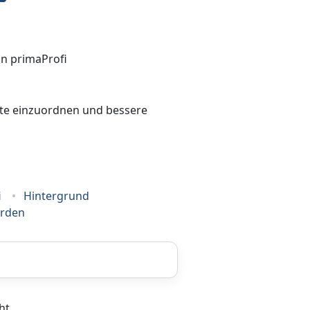
bote einzuordnen und bessere
i
Hintergrund
erden
Coaching
ht.