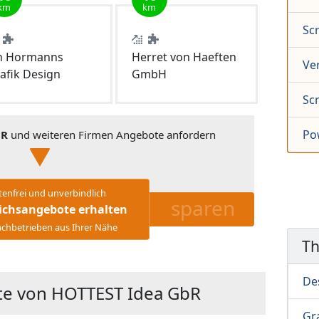
km
km
Sc
n Hormanns
Herret von Haeften
Ve
afik Design
GmbH
Sc
Po
bR
und weiteren Firmen Angebote anfordern
tenfrei und unverbindlich
sparen
ichsangebote erhalten
chbetrieben aus Ihrer Nähe
T
Des
te von HOTTEST Idea GbR
Gr