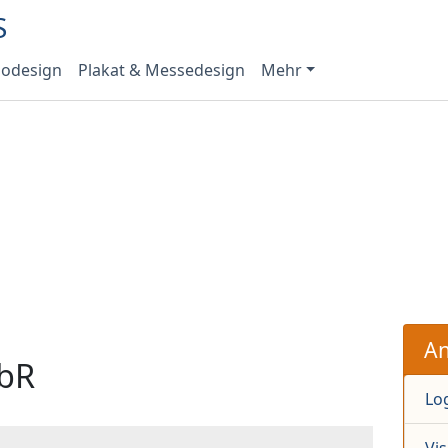
odesign
Plakat & Messedesign
Mehr
An
bR
Lo