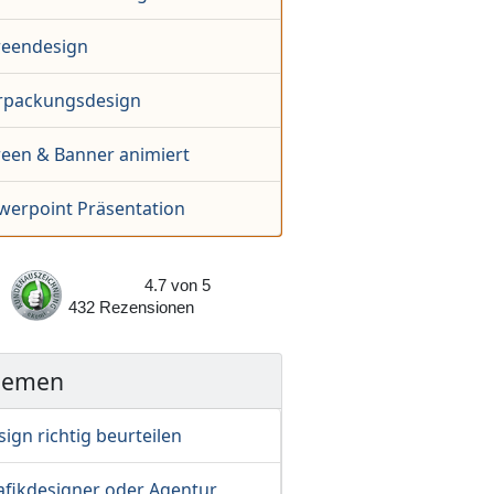
reendesign
rpackungsdesign
reen & Banner animiert
werpoint Präsentation
4.7
von
5
432
Rezensionen
hemen
ign richtig beurteilen
afikdesigner oder Agentur