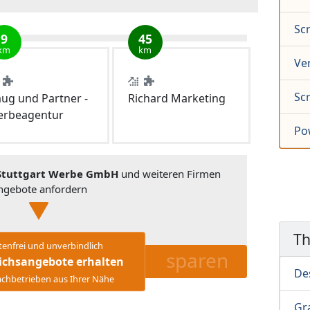
Sc
9
45
km
km
Ve
Sc
ug und Partner -
Richard Marketing
rbeagentur
Po
 Stuttgart Werbe GmbH
und weiteren Firmen
ngebote anfordern
T
tenfrei und unverbindlich
sparen
ichsangebote erhalten
Des
chbetrieben aus Ihrer Nähe
Gr