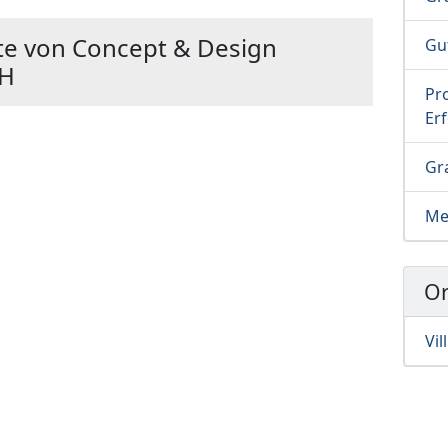
te von Concept & Design
Gu
bH
Pro
Erf
Gra
Me
Or
Vi