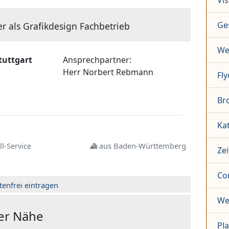
Vis
Ge
er als Grafikdesign Fachbetrieb
We
tuttgart
Ansprechpartner:
Herr
Norbert Rebmann
Fly
Br
Ka
l-Service
aus Baden-Württemberg
Zei
Co
tenfrei eintragen
We
der Nähe
Pl