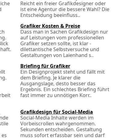
eiche
Reicht ein freier Grafikdesigner oder
d
ist eine Agentur die bessere Wahl? Die
Entscheidung beeinfluss..
Grafiker Kosten & Preise
ch
Dass man in Sachen Grafikdesign nur
ng.
auf Leistungen vom professionellen
lick
Grafiker setzen sollte, ist klar -
haft.
dilettantische Selbstversuche und
Gestaltungen von Laienhand s..
Briefing für Grafiker
llt
Ein Designprojekt steht und fällt mit
ng.
dem Briefing. Je klarer die
Ausgangslage, desto besser das
Ergebnis. Ein schlechtes Briefing führt
beit
fast immer zu unnötigen Korr..
n
Grafikdesign für Social-Media
lnde
Social-Media Inhalte werden im
tile
Vorbeiscrollen wahrgenommen.
Sekunden entscheiden. Gestaltung
 es
muss sofort erfassbar sein und darf