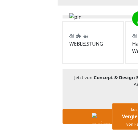
WEBLEISTUNG
Ha
We
Jetzt von
Concept & Design
A
kos
Vergle
von Fa