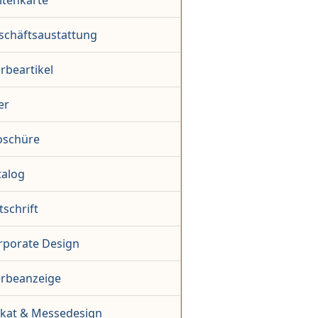
itenkarte
schäftsaustattung
rbeartikel
er
oschüre
talog
tschrift
rporate Design
rbeanzeige
akat & Messedesign