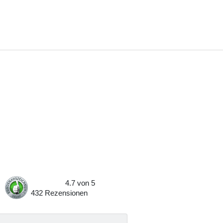
4.7
von
5
432
Rezensionen