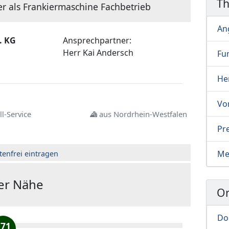
T
er als Frankiermaschine Fachbetrieb
An
. KG
Ansprechpartner:
Herr
Kai Andersch
Fu
Her
Vo
l-Service
aus Nordrhein-Westfalen
Pre
Me
tenfrei eintragen
der Nähe
Or
Do
171