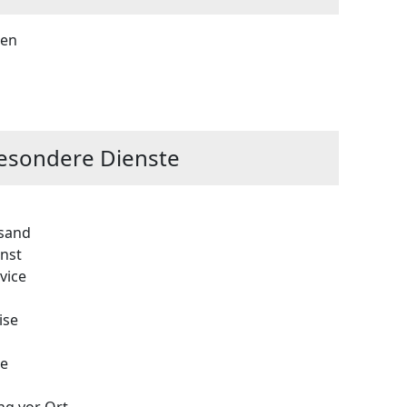
gen
esondere Dienste
rsand
nst
vice
ise
ce