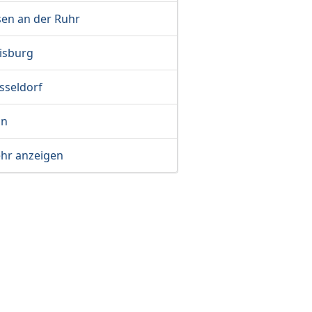
sen an der Ruhr
isburg
sseldorf
ln
hr anzeigen