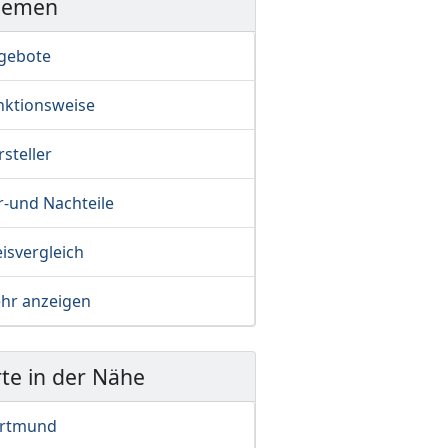
hemen
gebote
nktionsweise
steller
r-und Nachteile
isvergleich
hr anzeigen
te in der Nähe
rtmund