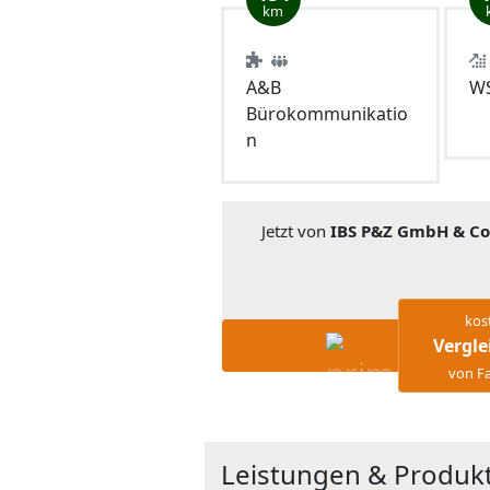
km
A&B
WS
Bürokommunikatio
n
Jetzt von
IBS P&Z GmbH & Co
kos
Vergle
von Fa
Leistungen & Produk