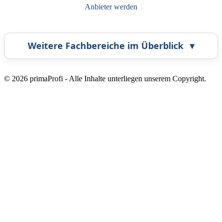
Anbieter werden
Weitere Fachbereiche im Überblick
▾
Airbrush
Bestatter
© 2026 primaProfi - Alle Inhalte unterliegen unserem Copyright.
Callcenter
Coaching
Fahrzeugortung
Fotografie
Frankiermaschine
Grafikdesign