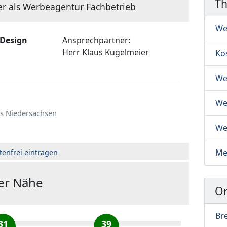
T
er als Werbeagentur Fachbetrieb
We
Design
Ansprechpartner:
Herr
Klaus Kugelmeier
Ko
We
We
s Niedersachsen
We
Me
tenfrei eintragen
der Nähe
Or
Br
31
39