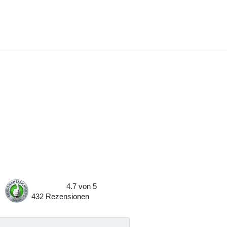
4.7
von
5
432
Rezensionen