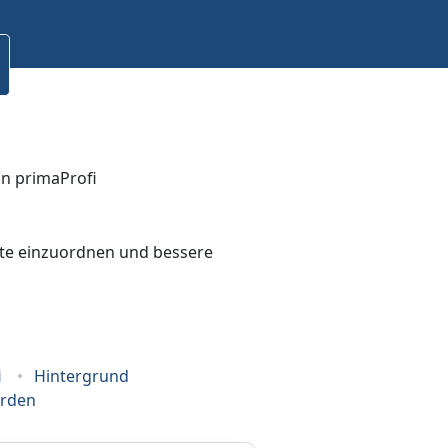
bote einzuordnen und bessere
i
Hintergrund
erden