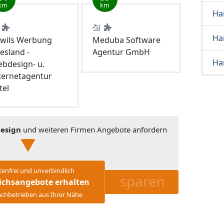
km
km
Ha
Ha
wils Werbung
Meduba Software
iesland -
Agentur GmbH
Ha
bdesign- u.
ternetagentur
tel
esign
und weiteren Firmen Angebote anfordern
tenfrei und unverbindlich
sparen
ichsangebote erhalten
chbetrieben aus Ihrer Nähe