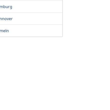
mburg
nnover
meln