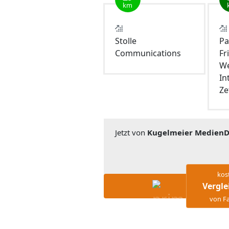
km
Stolle
Pa
Communications
Fr
We
In
Ze
Jetzt von
Kugelmeier MedienD
kos
Vergle
von Fa