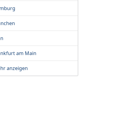
mburg
nchen
ln
ankfurt am Main
hr anzeigen