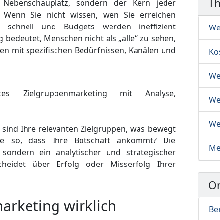
T
n Nebenschauplatz, sondern der Kern jeder
e. Wenn Sie nicht wissen, wen Sie erreichen
n schnell und Budgets werden ineffizient
We
g bedeutet, Menschen nicht als „alle“ zu sehen,
pen mit spezifischen Bedürfnissen, Kanälen und
Ko
We
We
We
 sind Ihre relevanten Zielgruppen, was bewegt
ie so, dass Ihre Botschaft ankommt? Die
Me
 sondern ein analytischer und strategischer
cheidet über Erfolg oder Misserfolg Ihrer
Or
rketing wirklich
Ber