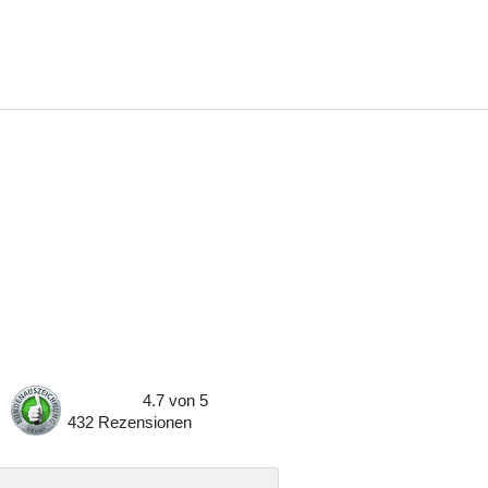
4.7
von
5
432
Rezensionen