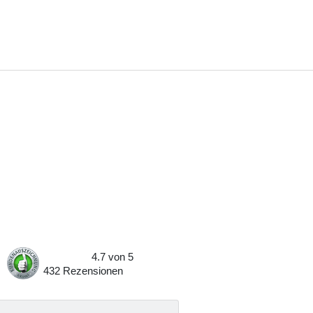
4.7
von
5
432
Rezensionen