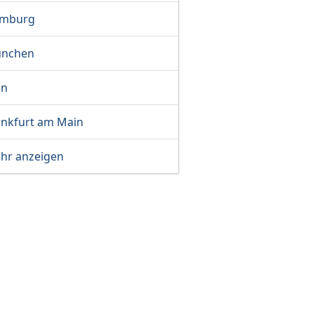
mburg
nchen
ln
ankfurt am Main
hr anzeigen