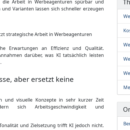
T
rt die Arbeit in Werbeagenturen spürbar und
en und Varianten lassen sich schneller erzeugen
We
Ko
We
he Erwartungen an Effizienz und Qualität.
 Annahmen darüber, was KI tatsächlich leisten
We
.
We
sse, aber ersetzt keine
Me
n und visuelle Konzepte in sehr kurzer Zeit
ern sich Arbeitsgeschwindigkeit und
Or
Ber
nalität und Zielsetzung trifft KI jedoch nicht.