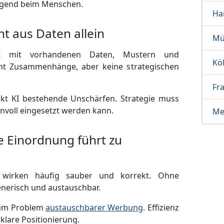
ngend beim Menschen.
Ha
ht aus Daten allein
Mü
itet mit vorhandenen Daten, Mustern und
Kö
ennt Zusammenhänge, aber keine strategischen
Fr
ärkt KI bestehende Unschärfen. Strategie muss
nvoll eingesetzt werden kann.
Me
 Einordnung führt zu
e wirken häufig sauber und korrekt. Ohne
enerisch und austauschbar.
 zum Problem
austauschbarer Werbung
. Effizienz
klare Positionierung.