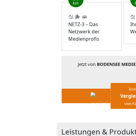
km
NETZ-3 – Das
Ih
Netzwerk der
We
Medienprofis
Jetzt von
BODENSEE MEDI
kos
Vergle
von Fa
Leistungen & Produ