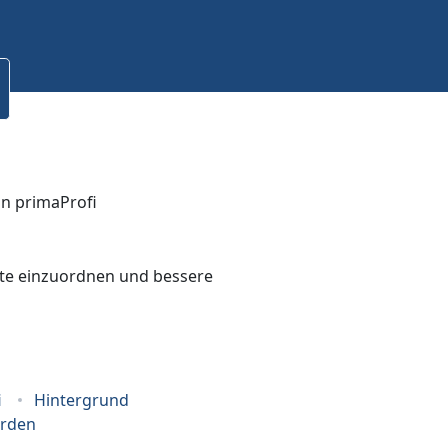
bote einzuordnen und bessere
i
Hintergrund
erden