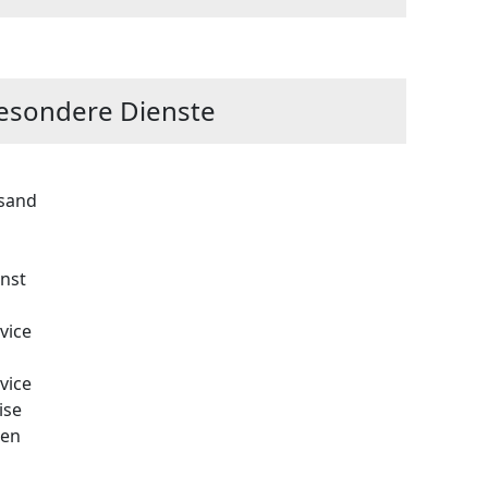
esondere Dienste
rsand
nst
vice
vice
ise
zen