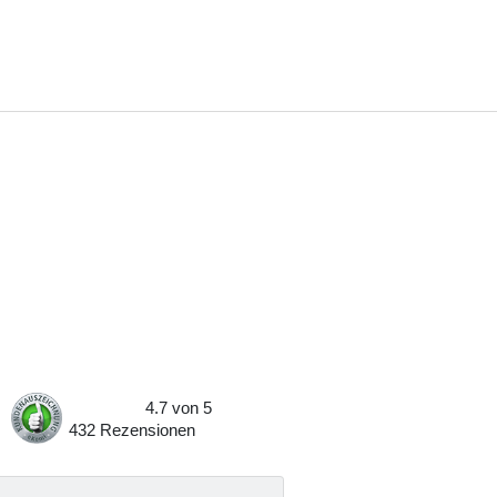
4.7
von
5
432
Rezensionen