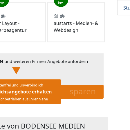
km
km
Stu
r Layout -
austarts - Medien- &
rbeagentur
Webdesign
EN
und weiteren Firmen Angebote anfordern
tenfrei und unverbindlich
sparen
ichsangebote erhalten
chbetrieben aus Ihrer Nähe
kte von BODENSEE MEDIEN