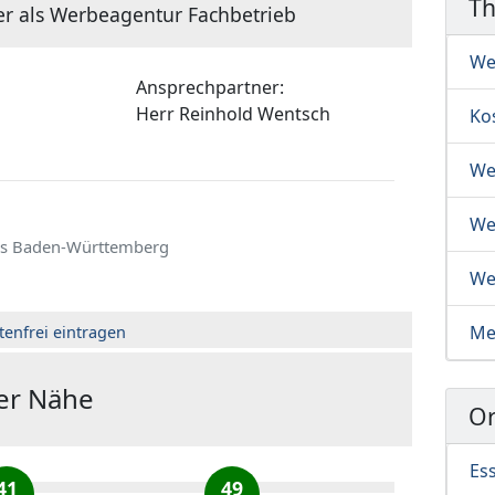
T
er als Werbeagentur Fachbetrieb
We
Ansprechpartner:
Herr
Reinhold Wentsch
Ko
We
We
s Baden-Württemberg
We
Me
tenfrei eintragen
der Nähe
Or
Es
41
49