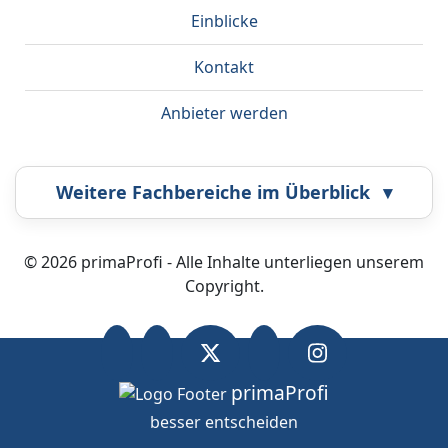
Einblicke
Kontakt
Anbieter werden
Weitere Fachbereiche im Überblick
▾
Airbrush
Bestatter
© 2026 primaProfi - Alle Inhalte unterliegen unserem
Copyright.
Callcenter
Coaching
Energieberatung
Fahrzeugortung
primaProfi
besser entscheiden
OK
Wir nutzen Cookies.
Datenschutz
.
Fotografie
Frankiermaschine