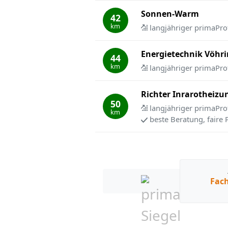
Sonnen-Warm
42
km
langjähriger primaPro
Energietechnik Vöhri
44
km
langjähriger primaPro
Richter Inrarotheizu
50
langjähriger primaPro
km
beste Beratung, faire 
Fach