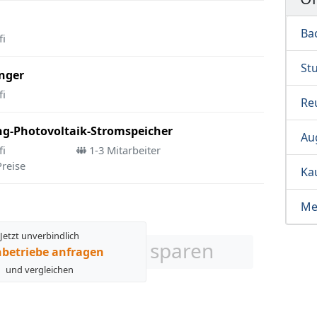
Ba
fi
Stu
nger
fi
Re
ng-Photovoltaik-Stromspeicher
Au
fi
1-3 Mitarbeiter
Preise
Ka
Me
Jetzt unverbindlich
sparen
betriebe anfragen
und vergleichen