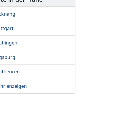
cknang
ttgart
utlingen
gsburg
ufbeuren
hr anzeigen