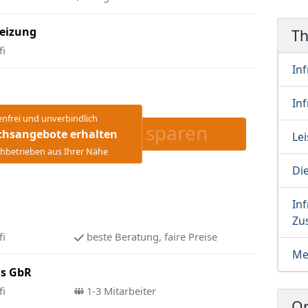
heizung
T
fi
Inf
In
enfrei und unverbindlich
sparen
chsangebote erhalten
Le
hbetrieben aus Ihrer Nähe
Di
Inf
Zu
fi
beste Beratung, faire Preise
Me
ls GbR
fi
1-3 Mitarbeiter
Or