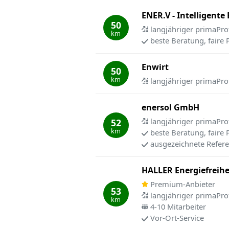
ENER.V - Intelligente
50
langjähriger primaPro
km
beste Beratung, faire 
Enwirt
50
km
langjähriger primaPro
enersol GmbH
langjähriger primaPro
52
km
beste Beratung, faire 
ausgezeichnete Refer
HALLER Energiefreih
Premium-Anbieter
53
langjähriger primaPro
km
4-10 Mitarbeiter
Vor-Ort-Service