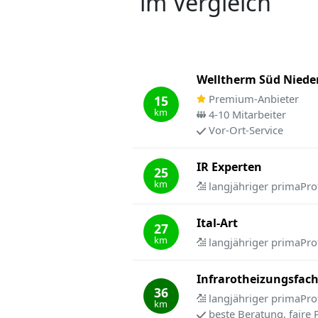
im Vergleich
Welltherm Süd Niede
Premium-Anbieter
15
km
4-10 Mitarbeiter
Vor-Ort-Service
IR Experten
25
km
langjähriger primaPro
Ital-Art
27
km
langjähriger primaPro
Infrarotheizungsfach
36
langjähriger primaPro
km
beste Beratung, faire 