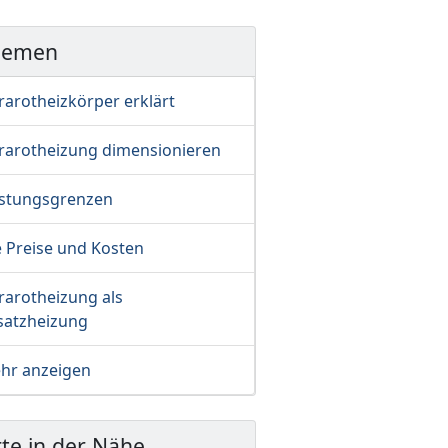
hemen
rarotheizkörper erklärt
frarotheizung dimensionieren
istungsgrenzen
e Preise und Kosten
rarotheizung als
satzheizung
hr anzeigen
te in der Nähe