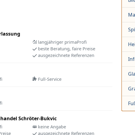
Bi
Ma
Sp
rlassung
langjähriger primaProfi
Hei
beste Beratung, faire Preise
ausgezeichnete Referenzen
Inf
Gl
fi
Full-Service
Gr
fi
Fu
handel Schröter-Bukvic
fi
keine Angabe
Preise
ausgezeichnete Referenzen