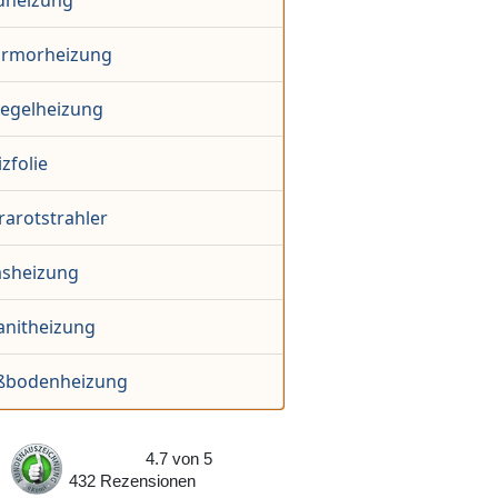
ldheizung
rmorheizung
iegelheizung
zfolie
rarotstrahler
asheizung
anitheizung
ßbodenheizung
4.7
von
5
432
Rezensionen