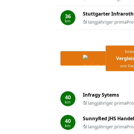
Stuttgarter Infrarot
36
km
langjähriger primaPro
kost
Verglei
von Fac
Infragy Sytems
40
km
langjähriger primaPro
SunnyRed JHS Hande
40
km
langjähriger primaPro