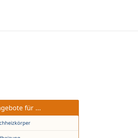
gebote für ...
achheizkörper