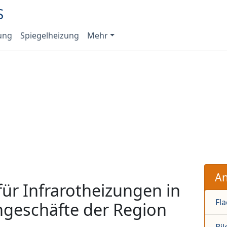
ung
Spiegelheizung
Mehr
An
für Infrarotheizungen in
Fl
geschäfte der Region