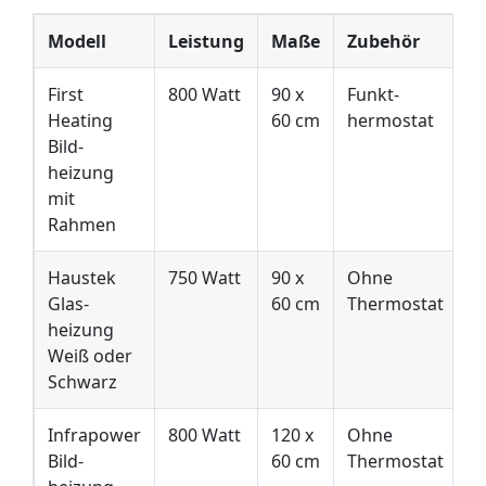
Modell
Leistung
Maße
Zubehör
P
First
800 Watt
90 x
Funkt­
C
Heating
60 cm
hermostat
6
Bild­
E
heizung
mit
Rahmen
Haustek
750 Watt
90 x
Ohne
C
Glas­
60 cm
Thermostat
6
heizung
E
Weiß oder
Schwarz
Infrapower
800 Watt
120 x
Ohne
C
Bild­
60 cm
Thermostat
5