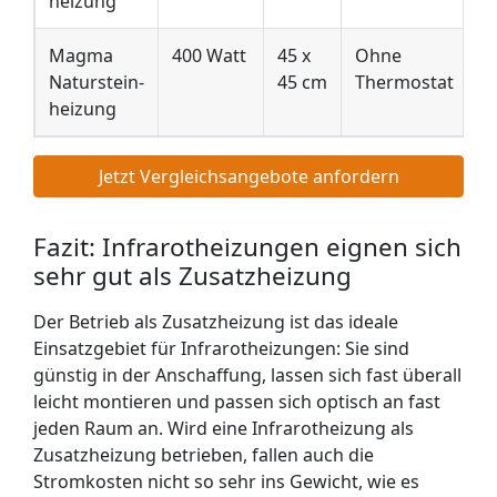
heizung
E
Magma
400 Watt
45 x
Ohne
C
Naturstein­
45 cm
Thermostat
4
heizung
E
Jetzt Vergleichsangebote anfordern
Fazit: Infrarotheizungen eignen sich
sehr gut als Zusatzheizung
Der Betrieb als Zusatzheizung ist das ideale
Einsatzgebiet für Infrarotheizungen: Sie sind
günstig in der Anschaffung, lassen sich fast überall
leicht montieren und passen sich optisch an fast
jeden Raum an. Wird eine Infrarotheizung als
Zusatzheizung betrieben, fallen auch die
Stromkosten nicht so sehr ins Gewicht, wie es