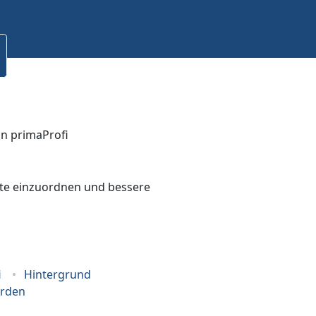
bote einzuordnen und bessere
i
Hintergrund
erden