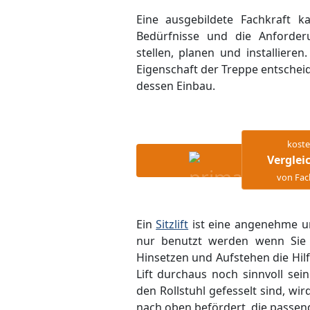
Eine ausgebildete Fachkraft k
Bedürfnisse und die Anforder
stellen, planen und installiere
Eigenschaft der Treppe entscheid
dessen Einbau.
koste
Verglei
von Fac
Ein
Sitzlift
ist eine angenehme un
nur benutzt werden wenn Sie 
Hinsetzen und Aufstehen die Hil
Lift durchaus noch sinnvoll sei
den Rollstuhl gefesselt sind, wir
nach oben befördert, die passend