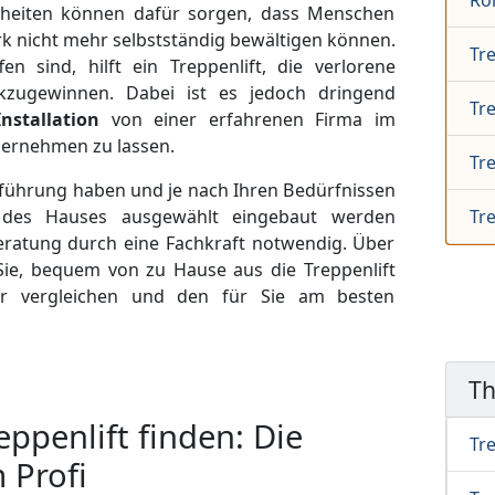
Rol
nkheiten können dafür sorgen, dass Menschen
k nicht mehr selbstständig bewältigen können.
Tre
n sind, hilft ein Treppenlift, die verlorene
ckzugewinnen. Dabei ist es jedoch dringend
Tr
nstallation
von einer erfahrenen Firma im
übernehmen zu lassen.
Tr
sführung haben und je nach Ihren Bedürfnissen
 des Hauses ausgewählt eingebaut werden
Tre
Beratung durch eine Fachkraft notwendig. Über
Sie, bequem von zu Hause aus die Treppenlift
er vergleichen und den für Sie am besten
T
ppenlift finden: Die
Tre
 Profi