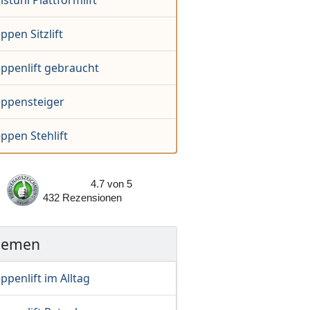
lstuhl Plattformlift
ppen Sitzlift
eppenlift gebraucht
eppensteiger
ppen Stehlift
4.7
von
5
432
Rezensionen
hemen
ppenlift im Alltag