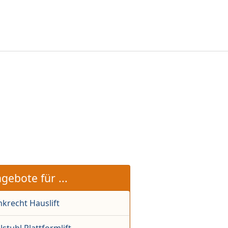
gebote für ...
krecht Hauslift