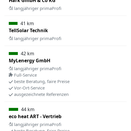
Hark GmbH & Co KG
langjähriger primaProfi
41 km
TellSolar Technik
langjähriger primaProfi
42 km
MyLenergy GmbH
langjähriger primaProfi
Full-Service
beste Beratung, faire Preise
Vor-Ort-Service
ausgezeichnete Referenzen
44 km
eco heat ART - Vertrieb
langjähriger primaProfi
beste Beratung, faire Preise