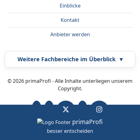
Einblicke
Kontakt
Anbieter werden
Weitere Fachbereiche im Überblick
▾
Airbrush
Bestatter
© 2026 primaProfi - Alle Inhalte unterliegen unserem
Copyright.
Callcenter
Coaching
Energieberatung
Fahrzeugortung
primaProfi
besser entscheiden
OK
Wir nutzen Cookies.
Datenschutz
.
Fotografie
Frankiermaschine