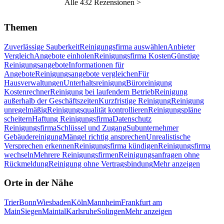
Alle 432 Rezensionen >
Themen
Zuverlässige Sauberkeit
Reinigungsfirma auswählen
Anbieter
Vergleich
Angebote einholen
Reinigungsfirma Kosten
Günstige
Reinigungsangebote
Informationen für
Angebote
Reinigungsangebote vergleichen
Für
Hausverwaltungen
Unterhaltsreinigung
Büroreinigung
Kostenrechner
Reinigung bei laufendem Betrieb
Reinigung
außerhalb der Geschäftszeiten
Kurzfristige Reinigung
Reinigung
unregelmäßig
Reinigungsqualität kontrollieren
Reinigungspläne
scheitern
Haftung Reinigungsfirma
Datenschutz
Reinigungsfirma
Schlüssel und Zugang
Subunternehmer
Gebäudereinigung
Mängel richtig ansprechen
Unrealistische
Versprechen erkennen
Reinigungsfirma kündigen
Reinigungsfirma
wechseln
Mehrere Reinigungsfirmen
Reinigungsanfragen ohne
Rückmeldung
Reinigung ohne Vertragsbindung
Mehr anzeigen
Orte in der Nähe
Trier
Bonn
Wiesbaden
Köln
Mannheim
Frankfurt am
Main
Siegen
Maintal
Karlsruhe
Solingen
Mehr anzeigen