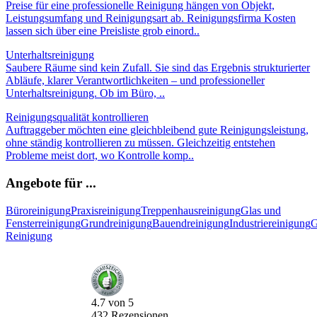
Preise für eine professionelle Reinigung hängen von Objekt,
Leistungsumfang und Reinigungsart ab. Reinigungsfirma Kosten
lassen sich über eine Preisliste grob einord..
Unterhaltsreinigung
Saubere Räume sind kein Zufall. Sie sind das Ergebnis strukturierter
Abläufe, klarer Verantwortlichkeiten – und professioneller
Unterhaltsreinigung. Ob im Büro, ..
Reinigungsqualität kontrollieren
Auftraggeber möchten eine gleichbleibend gute Reinigungsleistung,
ohne ständig kontrollieren zu müssen. Gleichzeitig entstehen
Probleme meist dort, wo Kontrolle komp..
Angebote für ...
Büroreinigung
Praxisreinigung
Treppenhausreinigung
Glas und
Fensterreinigung
Grundreinigung
Bauendreinigung
Industriereinigung
G
Reinigung
4.7
von
5
432
Rezensionen