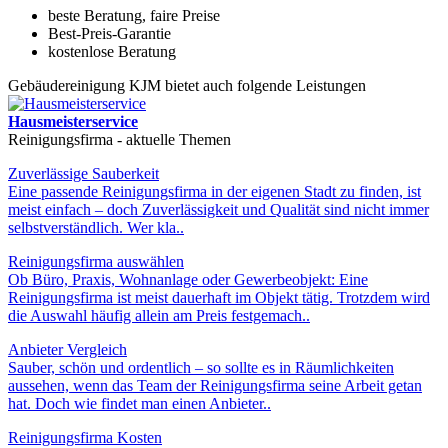
beste Beratung, faire Preise
Best-Preis-Garantie
kostenlose Beratung
Gebäudereinigung KJM bietet auch folgende Leistungen
Hausmeisterservice
Reinigungsfirma - aktuelle Themen
Zuverlässige Sauberkeit
Eine passende Reinigungsfirma in der eigenen Stadt zu finden, ist
meist einfach – doch Zuverlässigkeit und Qualität sind nicht immer
selbstverständlich. Wer kla..
Reinigungsfirma auswählen
Ob Büro, Praxis, Wohnanlage oder Gewerbeobjekt: Eine
Reinigungsfirma ist meist dauerhaft im Objekt tätig. Trotzdem wird
die Auswahl häufig allein am Preis festgemach..
Anbieter Vergleich
Sauber, schön und ordentlich – so sollte es in Räumlichkeiten
aussehen, wenn das Team der Reinigungsfirma seine Arbeit getan
hat. Doch wie findet man einen Anbieter..
Reinigungsfirma Kosten