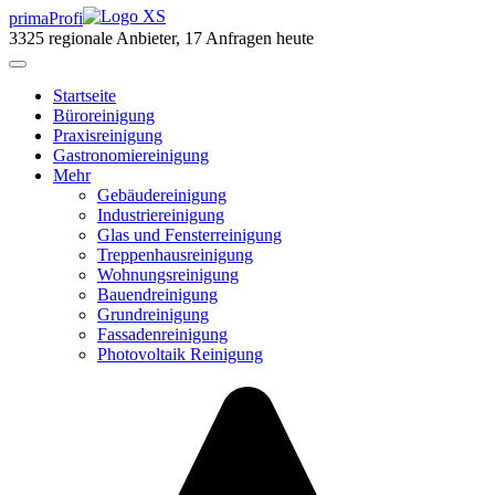
primaProfi
3325
regionale Anbieter, 17 Anfragen heute
Start
seite
Büroreinigung
Praxisreinigung
Gastronomiereinigung
Mehr
Gebäudereinigung
Industriereinigung
Glas und Fensterreinigung
Treppenhausreinigung
Wohnungsreinigung
Bauendreinigung
Grundreinigung
Fassadenreinigung
Photovoltaik Reinigung