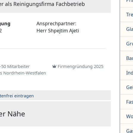
Pr
er als Reinigungsfirma Fachbetrieb
Tr
igung
Ansprechpartner:
Gl
2
Herr
Shpejtim Ajeti
Gr
Ba
50 Mitarbeiter
Firmengründung 2025
In
s Nordrhein-Westfalen
Ge
tenfrei eintragen
Fa
der Nähe
Wo
Ga