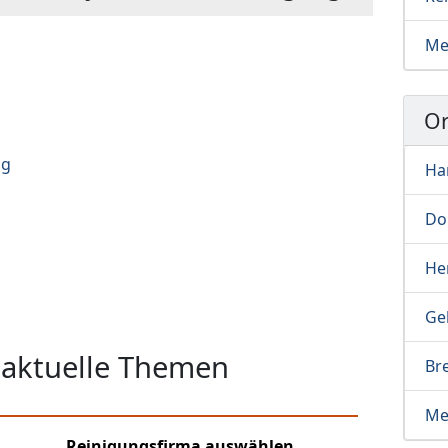
Me
Or
ng
Ha
Do
He
Ge
 aktuelle Themen
Br
Me
Reinigungsfirma auswählen