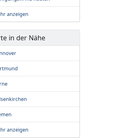
hr anzeigen
te in der Nähe
nnover
rtmund
rne
lsenkirchen
emen
hr anzeigen