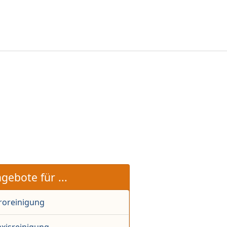
gebote für ...
roreinigung