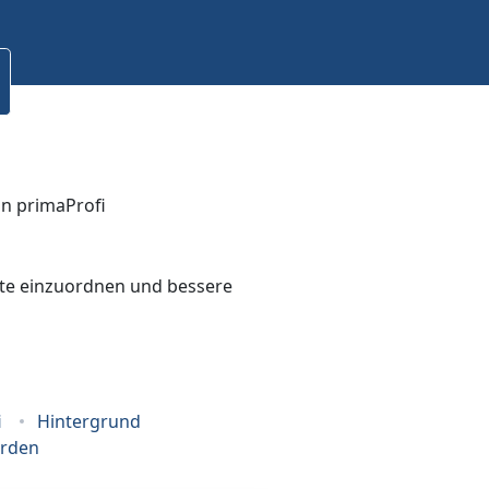
bote einzuordnen und bessere
i
Hintergrund
erden