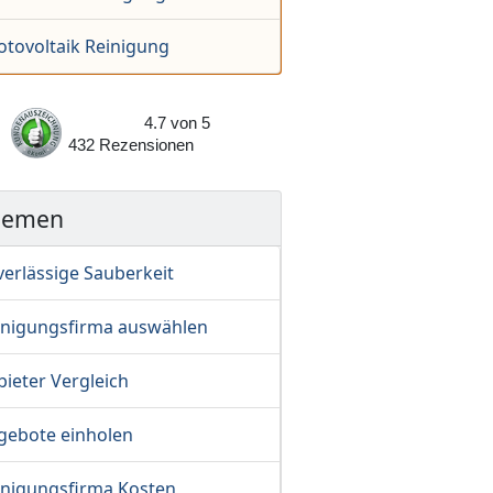
otovoltaik Reinigung
4.7
von
5
432
Rezensionen
hemen
verlässige Sauberkeit
inigungsfirma auswählen
ieter Vergleich
gebote einholen
inigungsfirma Kosten