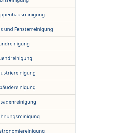
axisreinigung
eppenhausreinigung
as und Fensterreinigung
undreinigung
uendreinigung
dustriereinigung
bäudereinigung
ssadenreinigung
hnungsreinigung
stronomiereinigung