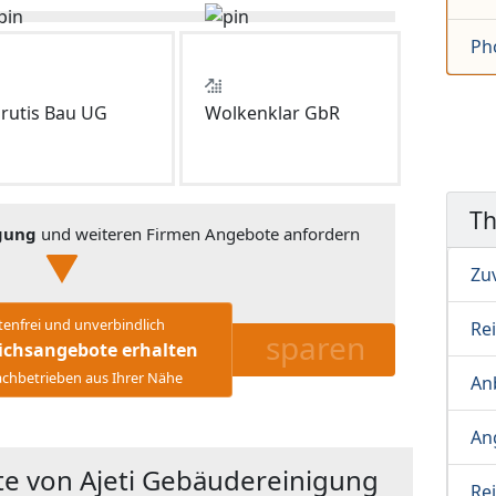
Ph
rutis Bau UG
Wolkenklar GbR
T
gung
und weiteren Firmen Angebote anfordern
Zu
tenfrei und unverbindlich
Re
sparen
ichsangebote erhalten
chbetrieben aus Ihrer Nähe
Anb
An
e von Ajeti Gebäudereinigung
Re