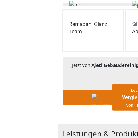
Ramadani Glanz
Team
Ab
Jetzt von
Ajeti Gebäudereini
kos
Vergle
von Fa
Leistungen & Produkt