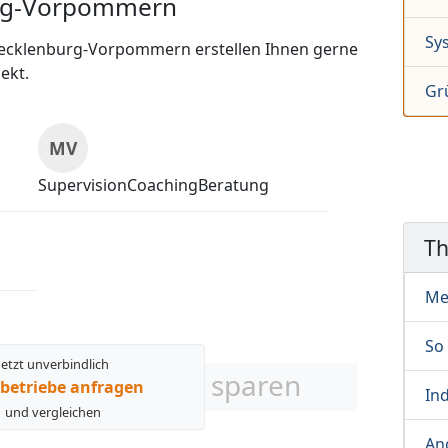
urg-Vorpommern
Sy
Mecklenburg-Vorpommern erstellen Ihnen gerne
ekt.
Gr
MV
SupervisionCoachingBeratung
T
Me
So 
Jetzt unverbindlich
sparen
betriebe anfragen
Ind
und vergleichen
An