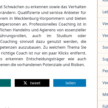
Ko
und Schwächen zu erkennen sowie das Verhalten
Le
rändern. Qualifizierte und seriöse Anbieter für
derem in Mecklenburg-Vorpommern und bieten
Ve
atpersonen an. Professionelles Coaching ist in
lichen Handelns und Agierens von essenzieller
Ver
ührungsrollen, auch im Studium oder
 Coaching sinnvoll dazu genutzt werden, die
ompetenzen auszubauen. Zu welchem Thema Sie
So
richtige Coach ist nur ein paar Klicks entfernt.
es erkennen Entscheidungsträger wie auch
Su
benen die vorhandenen Potenziale und Risiken.
Per
Ve
tweet
teilen
Mi
Fü