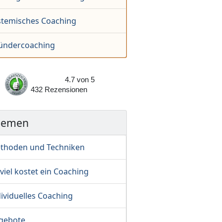
stemisches Coaching
ündercoaching
4.7
von
5
432
Rezensionen
hemen
thoden und Techniken
viel kostet ein Coaching
ividuelles Coaching
gebote