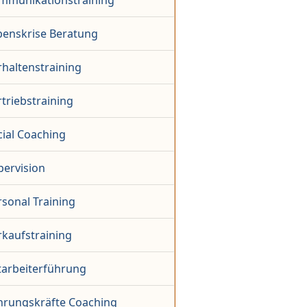
mmunikationstraining
benskrise Beratung
rhaltenstraining
triebstraining
cial Coaching
pervision
sonal Training
rkaufstraining
tarbeiterführung
hrungskräfte Coaching