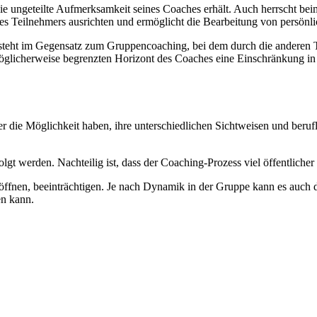
die ungeteilte Aufmerksamkeit seines Coaches erhält. Auch herrscht bei
es Teilnehmers ausrichten und ermöglicht die Bearbeitung von persön
dies steht im Gegensatz zum Gruppencoaching, bei dem durch die ander
möglicherweise begrenzten Horizont des Coaches eine Einschränkung in 
er die Möglichkeit haben, ihre unterschiedlichen Sichtweisen und beru
lgt werden. Nachteilig ist, dass der Coaching-Prozess viel öffentlicher 
u öffnen, beeinträchtigen. Je nach Dynamik in der Gruppe kann es auc
en kann.