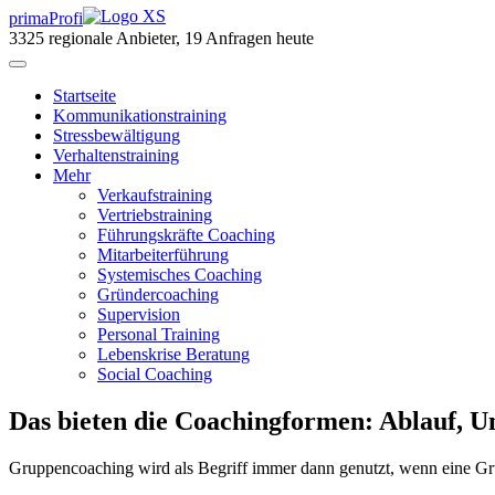
primaProfi
3325
regionale Anbieter, 19 Anfragen heute
Start
seite
Kommunikationstraining
Stressbewältigung
Verhaltenstraining
Mehr
Verkaufstraining
Vertriebstraining
Führungskräfte Coaching
Mitarbeiterführung
Systemisches Coaching
Gründercoaching
Supervision
Personal Training
Lebenskrise Beratung
Social Coaching
Das bieten die Coachingformen: Ablauf, U
Gruppencoaching wird als Begriff immer dann genutzt, wenn eine Gru