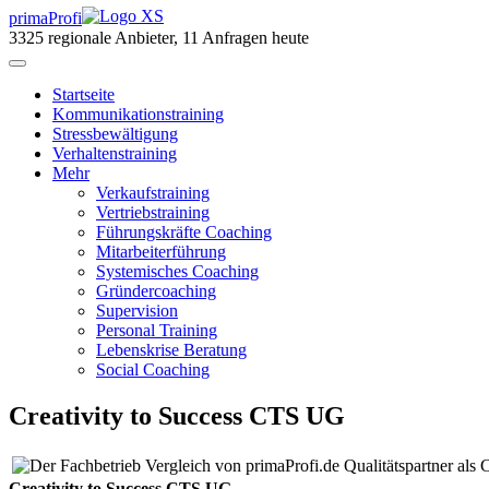
primaProfi
3325
regionale Anbieter, 11 Anfragen heute
Start
seite
Kommunikationstraining
Stressbewältigung
Verhaltenstraining
Mehr
Verkaufstraining
Vertriebstraining
Führungskräfte Coaching
Mitarbeiterführung
Systemisches Coaching
Gründercoaching
Supervision
Personal Training
Lebenskrise Beratung
Social Coaching
Creativity to Success CTS UG
Qualitätspartner als
Creativity to Success CTS UG