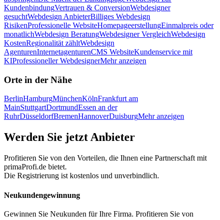
Kundenbindung
Vertrauen & Conversion
Webdesigner
gesucht
Webdesign Anbieter
Billiges Webdesign
Risiken
Professionelle Website
Homepageerstellung
Einmalpreis oder
monatlich
Webdesign Beratung
Webdesigner Vergleich
Webdesign
Kosten
Regionalität zählt
Webdesign
Agenturen
Internetagenturen
CMS Website
Kundenservice mit
KI
Professioneller Webdesigner
Mehr anzeigen
Orte in der Nähe
Berlin
Hamburg
München
Köln
Frankfurt am
Main
Stuttgart
Dortmund
Essen an der
Ruhr
Düsseldorf
Bremen
Hannover
Duisburg
Mehr anzeigen
Werden Sie jetzt Anbieter
Profitieren Sie von den Vorteilen, die Ihnen eine Partnerschaft mit
primaProfi.de bietet.
Die Registrierung ist kostenlos und unverbindlich.
Neukunden
gewinnung
Gewinnen Sie Neukunden für Ihre Firma. Profitieren Sie von