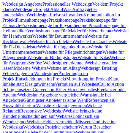
Webdesign Angebote
Professionelles Webdesign
Vor dem Projekt
klären
Webdesign Projekt Ablauf
Was Auftraggeber
unterschätzen
Webdesign Preise schwanken
Kommunikation im
Projekt
Firmenhomepage
Praxishomepage
Praxishomepage für
Zahnärzte
Praxishomepage für Physiotherapie
Praxishomepage für
Heilpraktiker
Vereinshomepage
Für Makler
Für Steuerberater
Website
für Handwerker
Website für Bauunternehmen
Website für
Rechtsanwälte
Website für Architekten
Website für Coaches
Website
für IT-Dienstleister
Website für Ingenieurbüros
Website für
Unternehmensberater
Website für Pflegeeinrichtungen
Website für
Pflegedienste
Website für Bildungsträger
Website für Kitas
Website
für Arztpraxis
Seriöse Webdesigner erkennen
Website erstellen
lassen
Moderne Website
Website im Alltag
Webdesign Briefing
Fehler
Fragen an Webdesigner
Änderungen im
Projekt
Entscheidungen im Projekt
Mitwirkung im Projekt
Klare
Inhalte statt Designwünsche
Vertrauen auf Websites
Call to Action
richtig einsetzen
Conversion Killer Firmenwebsites
Freelancer oder
Agentur
Webdesign Angebote vergleichen
Warnsignale bei
Angeboten
Günstigster Anbieter falsche Wahl
Referenzen als
Auswahlkriterium
Website zu klein geworden
Website
Relaunch
Responsive Webdesign
Website bringt keine
Kunden
Entscheidungen auf Websites
Lohnt sich ein
Webdesigner
Website-Fehler vermeiden
Missverständnisse im
Webdesign
Webdesign Projekte scheitern
Warum Besucher
abspringen
Die Macht der Landingpage
Webdesign zur