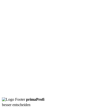
Infrarotkabine
Markisen
Online-Marketing
Poolbau
Reinigungsfirma
Solaranlagen
Texter
Treppenlift
Wärmepumpe
Werbeagentur
primaProfi
besser entscheiden
Tipp: Wählen Sie eine Leistung, um Anbieter in Ihrer Region zu