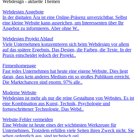
Webdesign - aktuelle Themen
Webdesign Angebote
In der digitalen Ära ist eine Online-Präsenz unverzichtbar. Selbst
eine kleine Website kann ausreichen, um Interessenten über Ihr
Angebot zu informieren. Aber ohne W..
Webdesign Projekt Ablauf
Viele Unternehmen konzentrieren sich beim Webdesign vor allem
auf das spätere Ergebnis. Das Design, die Farben, die Texte. In der
Praxis entscheidet jedoch der Projekt..
Firmenhomepage
Fast jedes Unternehmen hat heute eine eigene Website. Dies liegt
daran, dass kein anderes Medium ein so großes Publikum erreicht.
Die Marktchancen sind enorm. 97% alle..
Moderne Website
Webdesign ist mehr als nur die reine Gestaltung von Websites. Es ist
eine Kombination aus Kunst, Technik, Psychologie und
fortgeschrittener Technologie. Das Webd..
Website-Fehler vermeiden
Eine Website ist heute eines der wichtigsten Werkzeuge für
Unternehmen. Trotzdem erfüllen viele Seiten ihren Zweck nicht. Sie
sehen ordentlich aus, sind technisch onl..