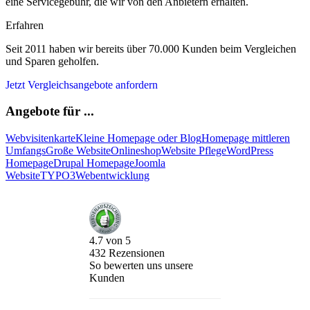
eine Servicegebühr, die wir von den Anbietern erhalten.
Erfahren
Seit 2011 haben wir bereits über 70.000 Kunden beim Vergleichen
und Sparen geholfen.
Jetzt Vergleichsangebote anfordern
Angebote für ...
Webvisitenkarte
Kleine Homepage oder Blog
Homepage mittleren
Umfangs
Große Website
Onlineshop
Website Pflege
WordPress
Homepage
Drupal Homepage
Joomla
Website
TYPO3
Webentwicklung
4.7
von
5
432
Rezensionen
So bewerten uns unsere
Kunden