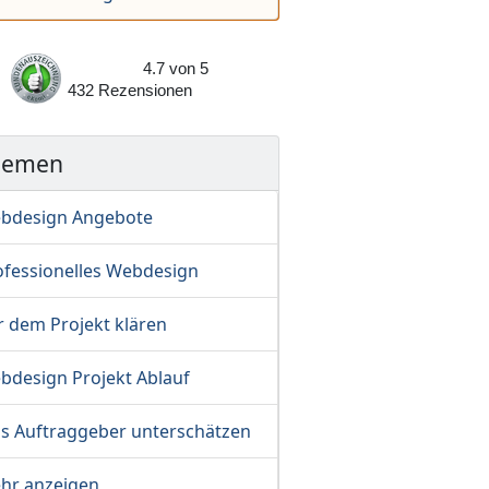
4.7
von
5
432
Rezensionen
hemen
bdesign Angebote
ofessionelles Webdesign
r dem Projekt klären
bdesign Projekt Ablauf
s Auftraggeber unterschätzen
hr anzeigen