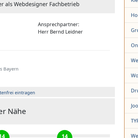
Kl
er als Webdesigner Fachbetrieb
Ho
Ansprechpartner:
Gr
Herr
Bernd Leidner
On
We
s Bayern
Wo
Dr
tenfrei eintragen
Jo
der Nähe
TY
14
14
We