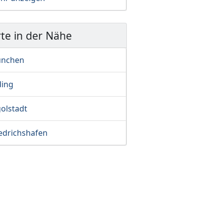
te in der Nähe
nchen
ding
olstadt
iedrichshafen