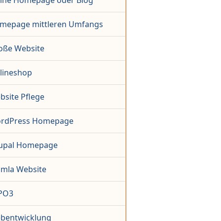
eine Homepage oder Blog
mepage mittleren Umfangs
oße Website
lineshop
bsite Pflege
rdPress Homepage
upal Homepage
omla Website
PO3
bentwicklung