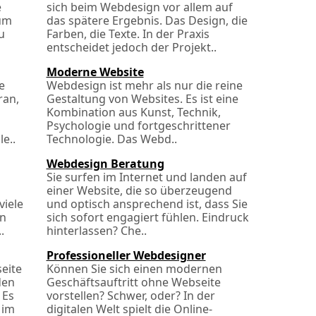
e
sich beim Webdesign vor allem auf
 um
das spätere Ergebnis. Das Design, die
u
Farben, die Texte. In der Praxis
entscheidet jedoch der Projekt..
Moderne Website
e
Webdesign ist mehr als nur die reine
ran,
Gestaltung von Websites. Es ist eine
Kombination aus Kunst, Technik,
Psychologie und fortgeschrittener
e..
Technologie. Das Webd..
Webdesign Beratung
Sie surfen im Internet und landen auf
einer Website, die so überzeugend
viele
und optisch ansprechend ist, dass Sie
en
sich sofort engagiert fühlen. Eindruck
.
hinterlassen? Che..
Professioneller Webdesigner
seite
Können Sie sich einen modernen
den
Geschäftsauftritt ohne Webseite
 Es
vorstellen? Schwer, oder? In der
 im
digitalen Welt spielt die Online-