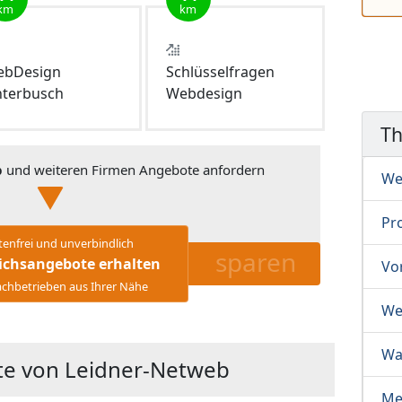
km
km
bDesign
Schlüsselfragen
terbusch
Webdesign
T
b
und weiteren Firmen Angebote anfordern
We
Pr
tenfrei und unverbindlich
sparen
ichsangebote erhalten
Vo
chbetrieben aus Ihrer Nähe
We
Wa
te von Leidner-Netweb
Me