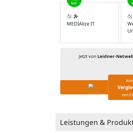
km
MEDIAlize IT
We
Un
Jetzt von
Leidner-Netwe
kos
Vergle
von Fa
Leistungen & Produk