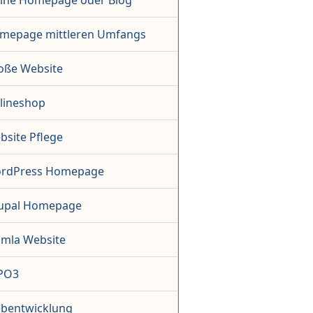
eine Homepage oder Blog
mepage mittleren Umfangs
oße Website
lineshop
bsite Pflege
rdPress Homepage
upal Homepage
omla Website
PO3
bentwicklung