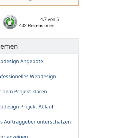
4.7
von
5
432
Rezensionen
hemen
bdesign Angebote
ofessionelles Webdesign
r dem Projekt klären
bdesign Projekt Ablauf
s Auftraggeber unterschätzen
hr anzeigen