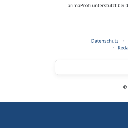
primaProfi unterstützt bei 
Datenschutz
Reda
Airbrush
© 
Energieberatung
Grafikdesign
Um Ihnen einen bestmöglichen Se