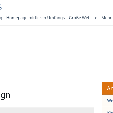
og
Homepage mittleren Umfangs
Große Website
Mehr
An
ign
We