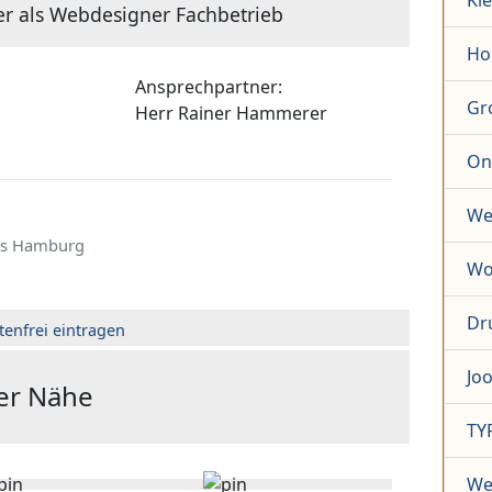
Kl
er als Webdesigner Fachbetrieb
Ho
Ansprechpartner:
Gr
Herr
Rainer Hammerer
On
We
s Hamburg
Wo
Dr
tenfrei eintragen
Jo
der Nähe
TY
We