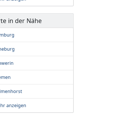
te in der Nähe
mburg
neburg
hwerin
emen
lmenhorst
hr anzeigen