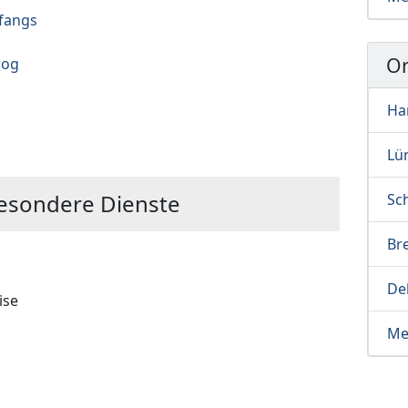
fangs
Or
log
Ha
Lü
esondere Dienste
Sc
Br
De
ise
Me