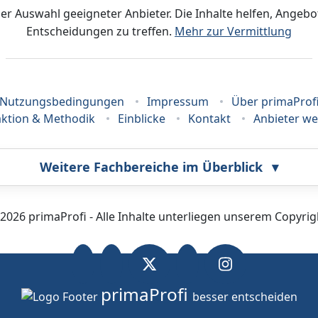
der Auswahl geeigneter Anbieter. Die Inhalte helfen, Ange
Entscheidungen zu treffen.
Mehr zur Vermittlung
Nutzungsbedingungen
Impressum
Über primaProf
ktion & Methodik
Einblicke
Kontakt
Anbieter w
Weitere Fachbereiche im Überblick
▾
Bestatter
Callcenter
2026 primaProfi - Alle Inhalte unterliegen unserem Copyrig
Fahrzeugortung
Fotografie
primaProfi
Gutachter
Hallenheizung
besser entscheiden
rvice zu ermöglichen, nutzen wir Cookies. Weitere Inform