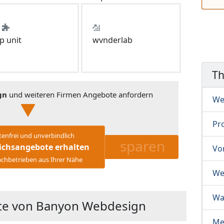
p unit
wvnderlab
T
gn
und weiteren Firmen Angebote anfordern
We
Pr
tenfrei und unverbindlich
sparen
ichsangebote erhalten
Vo
chbetrieben aus Ihrer Nähe
We
Wa
te von Banyon Webdesign
Me