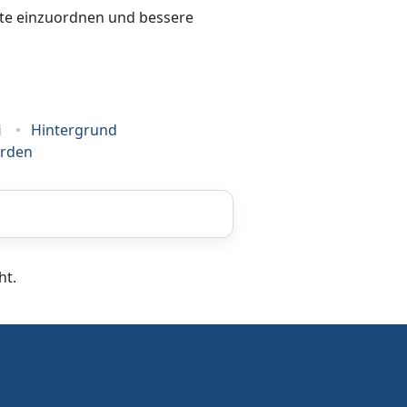
bote einzuordnen und bessere
i
Hintergrund
erden
Coaching
ht.
Frankiermaschine
Hausmeisterservice
ationen finden Sie
hier
.
OK