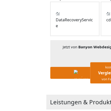
DataRecoveryServic
cd
e
Jetzt von
Banyon Webdesi
kos
Vergle
von Fa
Leistungen & Produk