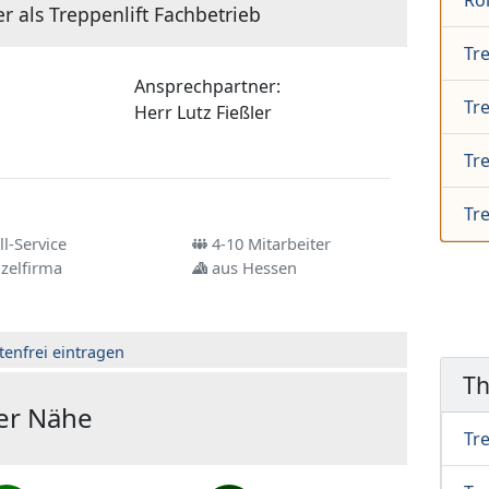
Rol
r als Treppenlift Fachbetrieb
Tre
Ansprechpartner:
Tr
Herr
Lutz Fießler
Tr
Tre
l-Service
4-10 Mitarbeiter
zelfirma
aus Hessen
tenfrei eintragen
T
der Nähe
Tre