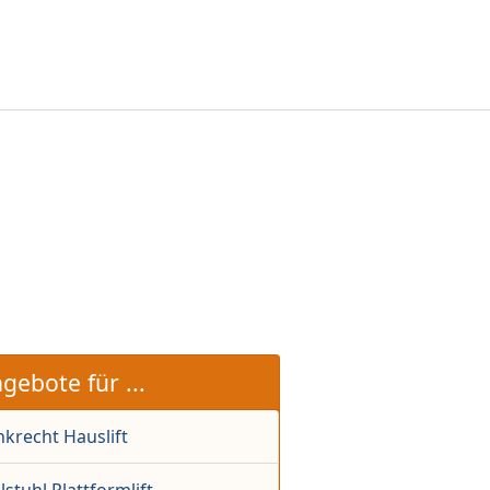
gebote für ...
krecht Hauslift