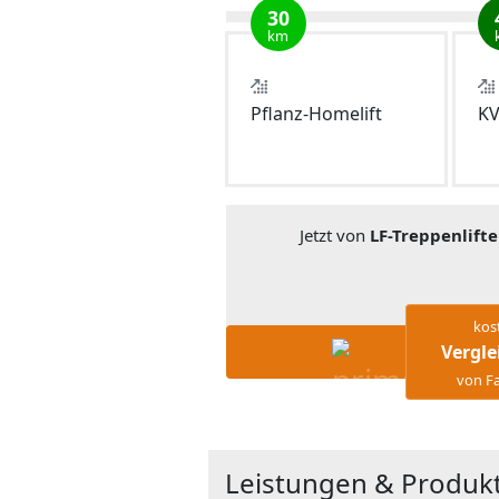
30
km
Pflanz-Homelift
KV
Jetzt von
LF-Treppenlifte
kos
Vergle
von Fa
Leistungen & Produkt