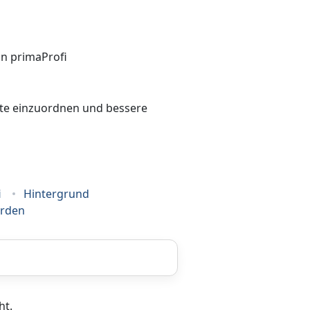
bote einzuordnen und bessere
i
Hintergrund
erden
Coaching
ht.