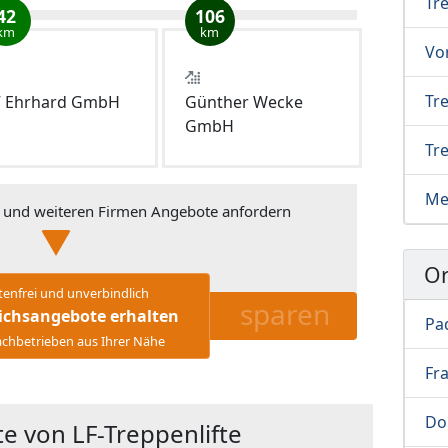
Tr
42
106
km
km
Vor
Tre
 Ehrhard GmbH
Günther Wecke
GmbH
Tre
Me
und weiteren Firmen Angebote anfordern
Or
tenfrei und unverbindlich
sparen
ichsangebote erhalten
Pa
chbetrieben aus Ihrer Nähe
Fr
Do
e von LF-Treppenlifte