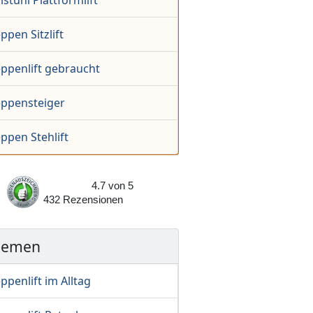
lstuhl Plattformlift
ppen Sitzlift
eppenlift gebraucht
eppensteiger
ppen Stehlift
4.7
von
5
432
Rezensionen
hemen
ppenlift im Alltag