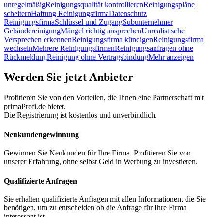
unregelmäßig
Reinigungsqualität kontrollieren
Reinigungspläne
scheitern
Haftung Reinigungsfirma
Datenschutz
Reinigungsfirma
Schlüssel und Zugang
Subunternehmer
Gebäudereinigung
Mängel richtig ansprechen
Unrealistische
Versprechen erkennen
Reinigungsfirma kündigen
Reinigungsfirma
wechseln
Mehrere Reinigungsfirmen
Reinigungsanfragen ohne
Rückmeldung
Reinigung ohne Vertragsbindung
Mehr anzeigen
Werden Sie jetzt Anbieter
Profitieren Sie von den Vorteilen, die Ihnen eine Partnerschaft mit
primaProfi.de bietet.
Die Registrierung ist kostenlos und unverbindlich.
Neukunden
gewinnung
Gewinnen Sie Neukunden für Ihre Firma. Profitieren Sie von
unserer Erfahrung, ohne selbst Geld in Werbung zu investieren.
Qualifizierte Anfragen
Sie erhalten qualifizierte Anfragen mit allen Informationen, die Sie
benötigen, um zu entscheiden ob die Anfrage für Ihre Firma
interessant ist.