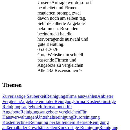
Unsere Anfrage wurde sofort
bearbeitet und Firmen
reagierten prompt, zwei
davon noch am selben tag.
Sehr detaillierte Angebote
bekommen. Besonders
beeindruckt hat die
hervorragende auswahl und
gute Beratung.
05.01.2026
Gute Website um schnell
passende Firmen und
Angebote zu vergleichen
Alle 432 Rezensionen >
Themen
Zuverlässige Sauberkeit
Reinigungsfirma auswählen
Anbieter
Vergleich
Angebote einholen
Reinigungsfirma Kosten
Günstige
Reinigungsangebote
Informationen für
Angebote
Reinigungsangebote vergleichen
Für
Hausverwaltungen
Unterhaltsreinigung
Büroreinigung
Kostenrechner
Reinigung bei laufendem Betrieb
Reinigung
außerhalb der Geschäftszeiten
Kurzfristige Reinigung
Reinigung