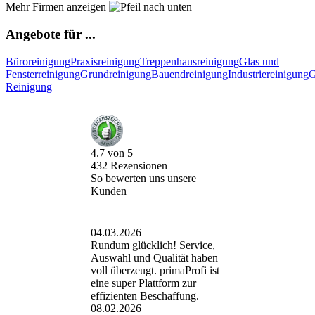
Mehr Firmen anzeigen
Angebote für ...
Büroreinigung
Praxisreinigung
Treppenhausreinigung
Glas und
Fensterreinigung
Grundreinigung
Bauendreinigung
Industriereinigung
G
Reinigung
4.7
von
5
432
Rezensionen
So bewerten uns unsere
Kunden
04.03.2026
Rundum glücklich! Service,
Auswahl und Qualität haben
voll überzeugt. primaProfi ist
eine super Plattform zur
effizienten Beschaffung.
08.02.2026