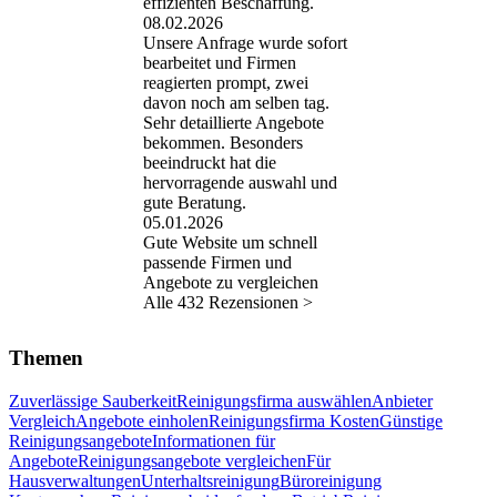
effizienten Beschaffung.
08.02.2026
Unsere Anfrage wurde sofort
bearbeitet und Firmen
reagierten prompt, zwei
davon noch am selben tag.
Sehr detaillierte Angebote
bekommen. Besonders
beeindruckt hat die
hervorragende auswahl und
gute Beratung.
05.01.2026
Gute Website um schnell
passende Firmen und
Angebote zu vergleichen
Alle 432 Rezensionen >
Themen
Zuverlässige Sauberkeit
Reinigungsfirma auswählen
Anbieter
Vergleich
Angebote einholen
Reinigungsfirma Kosten
Günstige
Reinigungsangebote
Informationen für
Angebote
Reinigungsangebote vergleichen
Für
Hausverwaltungen
Unterhaltsreinigung
Büroreinigung