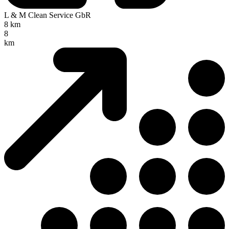
L & M Clean Service GbR
8 km
8
km