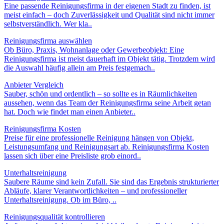
Eine passende Reinigungsfirma in der eigenen Stadt zu finden, ist
meist einfach – doch Zuverlässigkeit und Qualität sind nicht immer
selbstverständlich. Wer kla..
Reinigungsfirma auswählen
Ob Büro, Praxis, Wohnanlage oder Gewerbeobjekt: Eine
Reinigungsfirma ist meist dauerhaft im Objekt tätig. Trotzdem wird
die Auswahl häufig allein am Preis festgemach..
Anbieter Vergleich
Sauber, schön und ordentlich – so sollte es in Räumlichkeiten
aussehen, wenn das Team der Reinigungsfirma seine Arbeit getan
hat. Doch wie findet man einen Anbieter..
Reinigungsfirma Kosten
Preise für eine professionelle Reinigung hängen von Objekt,
Leistungsumfang und Reinigungsart ab. Reinigungsfirma Kosten
lassen sich über eine Preisliste grob einord..
Unterhaltsreinigung
Saubere Räume sind kein Zufall. Sie sind das Ergebnis strukturierter
Abläufe, klarer Verantwortlichkeiten – und professioneller
Unterhaltsreinigung. Ob im Büro, ..
Reinigungsqualität kontrollieren