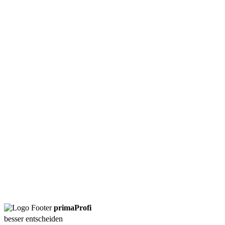
Infrarotkabine
Markisen
Online-Marketing
Poolbau
Solaranlagen
Texter
Treppenlift
Wärmepumpe
Webdesign
Werbeagentur
primaProfi
besser entscheiden
Tipp: Wählen Sie eine Leistung, um Anbieter in Ihrer Region zu