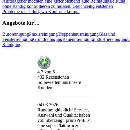
Auftraggeber möchten eine gleichbleibend gute Reinigungsleistung,
ohne ständig kontrollieren zu müssen. Gleichzeitig entstehen
Probleme meist dort, wo Kontrolle komp..
Angebote für ...
Büroreinigung
Praxisreinigung
Treppenhausreinigung
Glas und
Fensterreinigung
Grundreinigung
Bauendreinigung
Industriereinigung
G
Reinigung
4.7
von
5
432
Rezensionen
So bewerten uns unsere
Kunden
04.03.2026
Rundum glücklich! Service,
Auswahl und Qualität haben
voll überzeugt. primaProfi ist
eine super Plattform zur