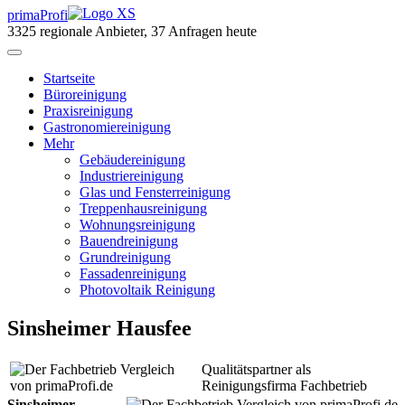
primaProfi
3325
regionale Anbieter, 37 Anfragen heute
Start
seite
Büroreinigung
Praxisreinigung
Gastronomiereinigung
Mehr
Gebäudereinigung
Industriereinigung
Glas und Fensterreinigung
Treppenhausreinigung
Wohnungsreinigung
Bauendreinigung
Grundreinigung
Fassadenreinigung
Photovoltaik Reinigung
Sinsheimer Hausfee
Qualitätspartner als
Reinigungsfirma Fachbetrieb
Sinsheimer