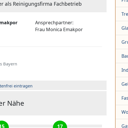
Pr
er als Reinigungsfirma Fachbetrieb
Tr
Emakpor
Ansprechpartner:
Gl
Frau
Monica Emakpor
Gr
Ba
s Bayern
In
Ge
tenfrei eintragen
Fa
der Nähe
Wo
15
17
Ga