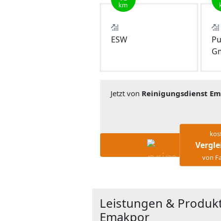
km
ESW
Pu
G
Jetzt von
Reinigungsdienst E
kos
Vergle
von Fa
Leistungen & Produkt
Emakpor