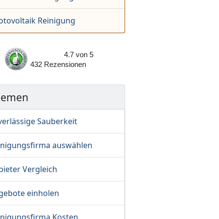
otovoltaik Reinigung
4.7
von
5
432
Rezensionen
hemen
verlässige Sauberkeit
inigungsfirma auswählen
ieter Vergleich
gebote einholen
inigungsfirma Kosten