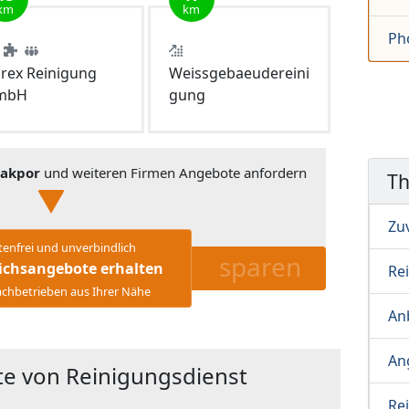
km
km
Ph
rex Reinigung
Weissgebaeudereini
mbH
gung
makpor
und weiteren Firmen Angebote anfordern
T
Zu
tenfrei und unverbindlich
sparen
ichsangebote erhalten
Re
chbetrieben aus Ihrer Nähe
Anb
An
e von Reinigungsdienst
Re