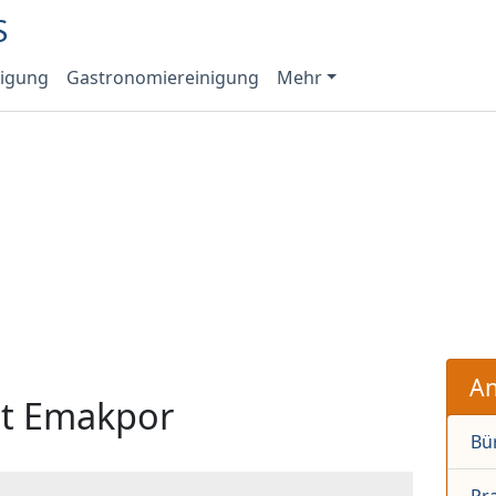
nigung
Gastronomiereinigung
Mehr
An
st Emakpor
Bü