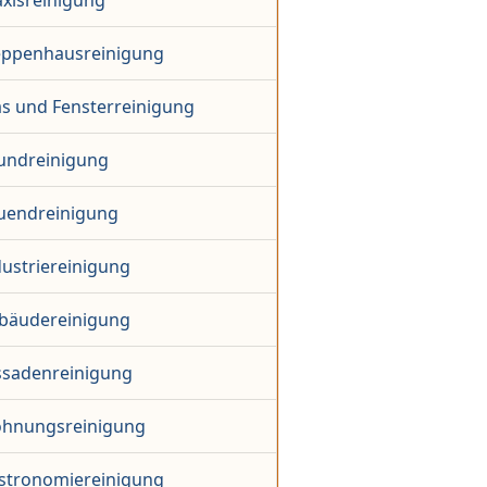
axisreinigung
eppenhausreinigung
as und Fensterreinigung
undreinigung
uendreinigung
dustriereinigung
bäudereinigung
ssadenreinigung
hnungsreinigung
stronomiereinigung