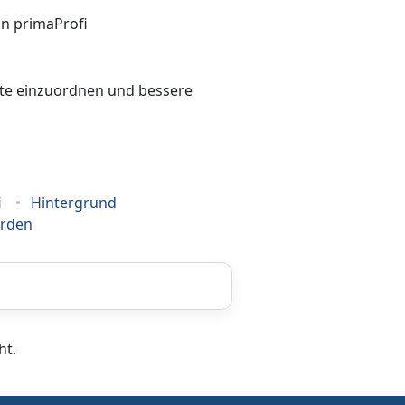
bote einzuordnen und bessere
i
Hintergrund
erden
Coaching
ht.
Frankiermaschine