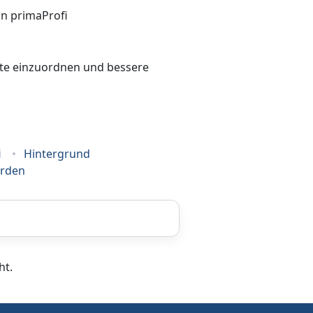
bote einzuordnen und bessere
i
Hintergrund
erden
Coaching
ht.
Frankiermaschine