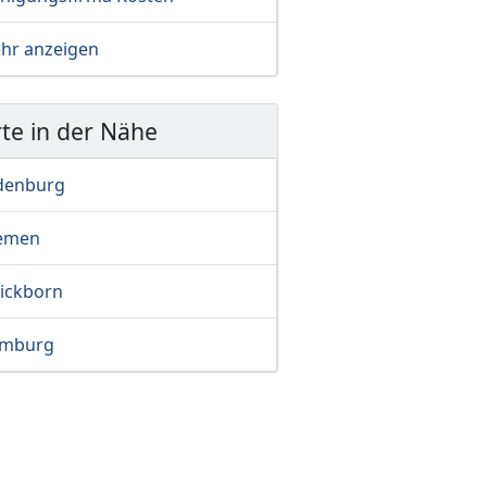
hr anzeigen
te in der Nähe
denburg
emen
ickborn
mburg