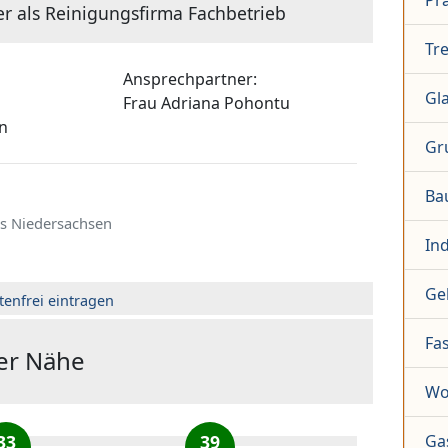
Pr
er als Reinigungsfirma Fachbetrieb
Tr
g
Ansprechpartner:
Gl
Frau
Adriana Pohontu
n
Gr
Ba
s Niedersachsen
In
Ge
tenfrei eintragen
Fa
der Nähe
Wo
33
39
Ga