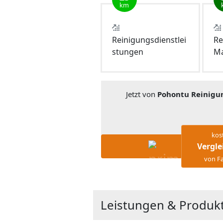
km
Reinigungsdienstlei
Re
stungen
Ma
Jetzt von
Pohontu Reinigu
kos
Vergle
von Fa
Leistungen & Produk