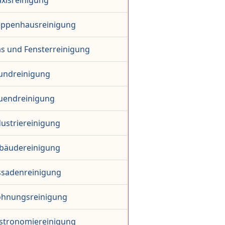
axisreinigung
eppenhausreinigung
as und Fensterreinigung
undreinigung
uendreinigung
dustriereinigung
bäudereinigung
ssadenreinigung
hnungsreinigung
stronomiereinigung