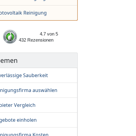
otovoltaik Reinigung
4.7
von
5
432
Rezensionen
hemen
verlässige Sauberkeit
inigungsfirma auswählen
ieter Vergleich
gebote einholen
inigungsfirma Kosten