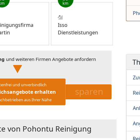
km
km
Ph
inigungsfirma
Isso
rtin
Dienstleistungen
ng
und weiteren Firmen Angebote anfordern
T
Zu
tenfrei und unverbindlich
sparen
ichsangebote erhalten
Re
chbetrieben aus Ihrer Nähe
Anb
An
te von Pohontu Reinigung
Re