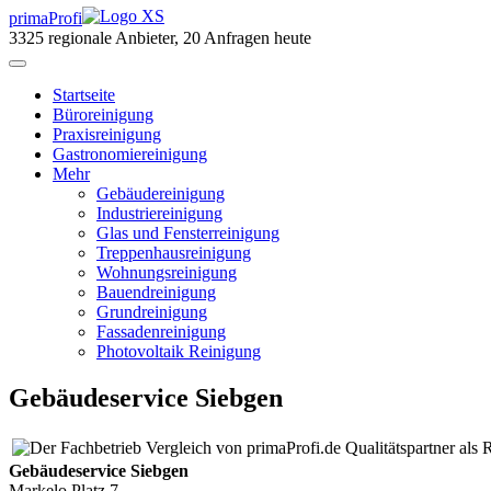
primaProfi
3325
regionale Anbieter, 20 Anfragen heute
Start
seite
Büroreinigung
Praxisreinigung
Gastronomiereinigung
Mehr
Gebäudereinigung
Industriereinigung
Glas und Fensterreinigung
Treppenhausreinigung
Wohnungsreinigung
Bauendreinigung
Grundreinigung
Fassadenreinigung
Photovoltaik Reinigung
Gebäudeservice Siebgen
Qualitätspartner als
Gebäudeservice Siebgen
Markelo Platz 7