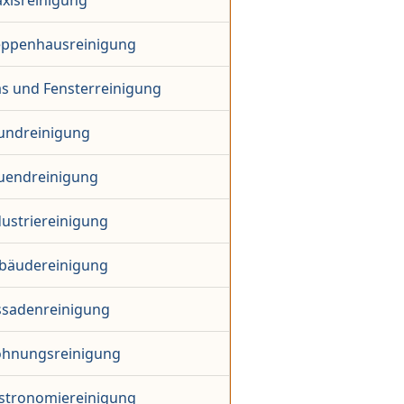
axisreinigung
eppenhausreinigung
as und Fensterreinigung
undreinigung
uendreinigung
dustriereinigung
bäudereinigung
ssadenreinigung
hnungsreinigung
stronomiereinigung