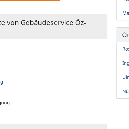
Me
te von Gebäudeservice Öz-
Or
Ro
Ing
Ul
ng
Nü
igung