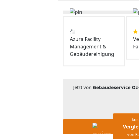
Azura Facility
V
Management &
Fac
Gebäudereinigung
Jetzt von
Gebäudeservice Öz
kos
Vergle
von Fa