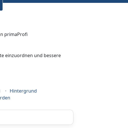
bote einzuordnen und bessere
i
Hintergrund
erden