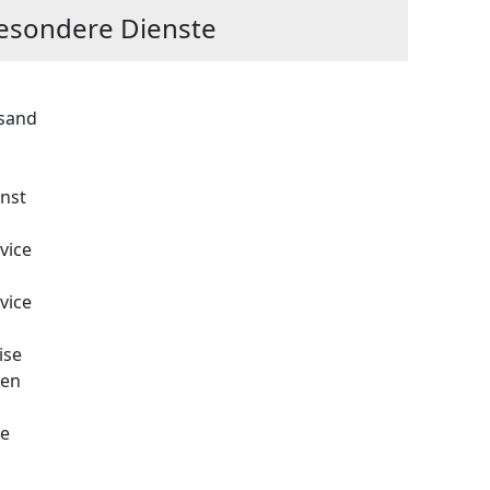
esondere Dienste
rsand
nst
vice
vice
ise
zen
ce