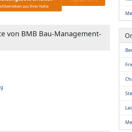
chbetrieben aus Ihrer Nähe
Me
kte von BMB Bau-Management-
Or
Ber
Fr
Ch
ng
Ste
Lei
Me