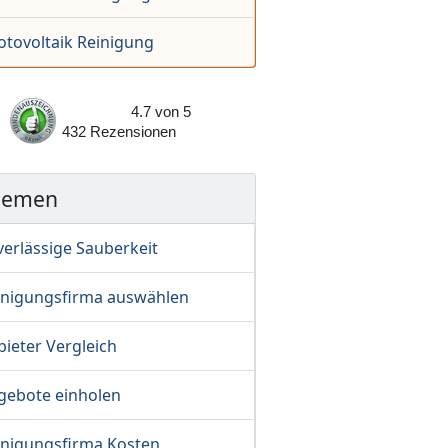
otovoltaik Reinigung
4.7
von
5
432
Rezensionen
hemen
verlässige Sauberkeit
inigungsfirma auswählen
ieter Vergleich
gebote einholen
inigungsfirma Kosten