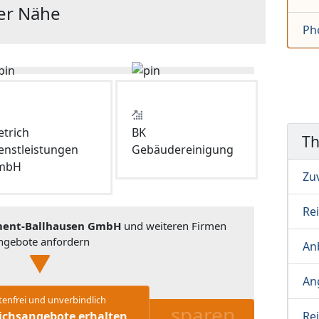
der Nähe
Ph
etrich
BK
T
enstleistungen
Gebäudereinigung
mbH
Zu
Re
ent-Ballhausen GmbH
und weiteren Firmen
ngebote anfordern
Anb
An
tenfrei und unverbindlich
sparen
ichsangebote erhalten
Re