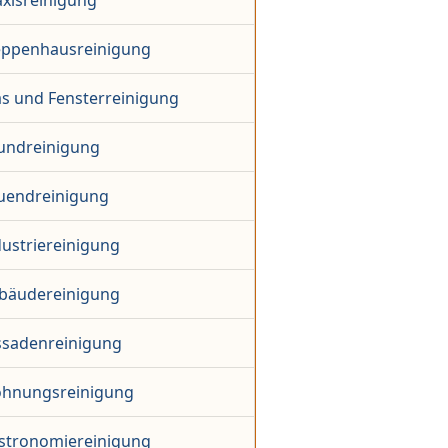
axisreinigung
eppenhausreinigung
as und Fensterreinigung
undreinigung
uendreinigung
dustriereinigung
bäudereinigung
ssadenreinigung
hnungsreinigung
stronomiereinigung