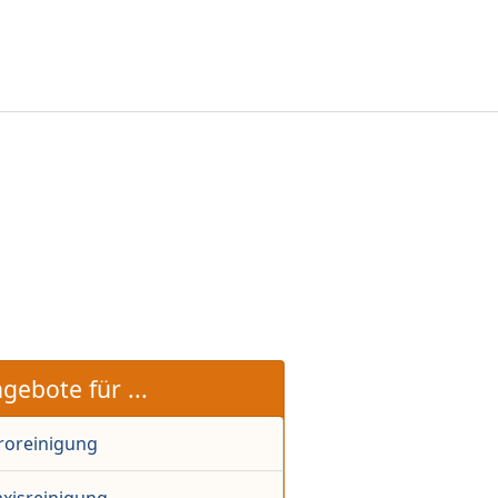
gebote für ...
roreinigung