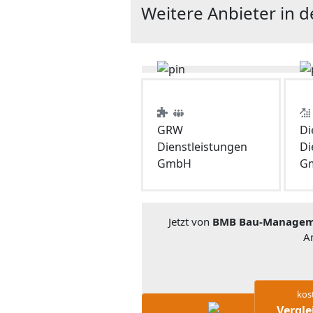
Weitere Anbieter in 
GRW
Di
Dienstleistungen
Di
GmbH
G
Jetzt von
BMB Bau-Managem
A
kos
Vergle