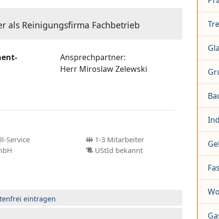
Pr
Tr
er als Reinigungsfirma Fachbetrieb
Gl
ent-
Ansprechpartner:
Herr
Miroslaw Zelewski
Gr
Ba
In
l-Service
1-3 Mitarbeiter
Ge
mbH
UStId bekannt
Fa
Wo
tenfrei eintragen
Ga