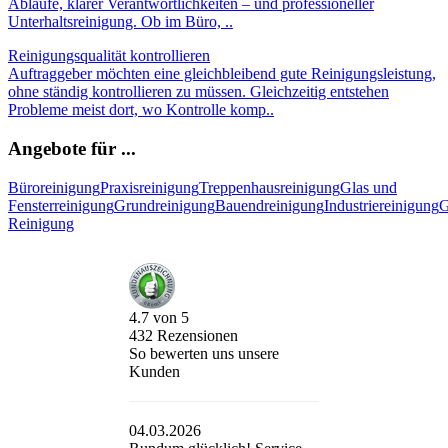
Abläufe, klarer Verantwortlichkeiten – und professioneller
Unterhaltsreinigung. Ob im Büro, ..
Reinigungsqualität kontrollieren
Auftraggeber möchten eine gleichbleibend gute Reinigungsleistung,
ohne ständig kontrollieren zu müssen. Gleichzeitig entstehen
Probleme meist dort, wo Kontrolle komp..
Angebote für ...
Büroreinigung
Praxisreinigung
Treppenhausreinigung
Glas und
Fensterreinigung
Grundreinigung
Bauendreinigung
Industriereinigung
G
Reinigung
4.7
von
5
432
Rezensionen
So bewerten uns unsere
Kunden
04.03.2026