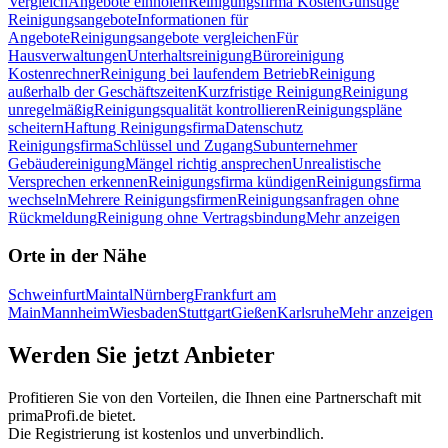
Vergleich
Angebote einholen
Reinigungsfirma Kosten
Günstige
Reinigungsangebote
Informationen für
Angebote
Reinigungsangebote vergleichen
Für
Hausverwaltungen
Unterhaltsreinigung
Büroreinigung
Kostenrechner
Reinigung bei laufendem Betrieb
Reinigung
außerhalb der Geschäftszeiten
Kurzfristige Reinigung
Reinigung
unregelmäßig
Reinigungsqualität kontrollieren
Reinigungspläne
scheitern
Haftung Reinigungsfirma
Datenschutz
Reinigungsfirma
Schlüssel und Zugang
Subunternehmer
Gebäudereinigung
Mängel richtig ansprechen
Unrealistische
Versprechen erkennen
Reinigungsfirma kündigen
Reinigungsfirma
wechseln
Mehrere Reinigungsfirmen
Reinigungsanfragen ohne
Rückmeldung
Reinigung ohne Vertragsbindung
Mehr anzeigen
Orte in der Nähe
Schweinfurt
Maintal
Nürnberg
Frankfurt am
Main
Mannheim
Wiesbaden
Stuttgart
Gießen
Karlsruhe
Mehr anzeigen
Werden Sie jetzt Anbieter
Profitieren Sie von den Vorteilen, die Ihnen eine Partnerschaft mit
primaProfi.de bietet.
Die Registrierung ist kostenlos und unverbindlich.