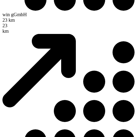
win gGmbH
23 km
23
km