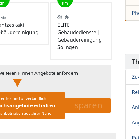
km
km
Ph
antzeskaki
ELITE
bäudereinigung
Gebäudedienste |
Gebäudereinigung
Solingen
T
eiteren Firmen Angebote anfordern
Zu
Re
tenfrei und unverbindlich
sparen
ichsangebote erhalten
Anb
chbetrieben aus Ihrer Nähe
An
Re