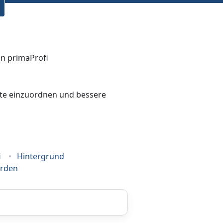
bote einzuordnen und bessere
i
Hintergrund
erden