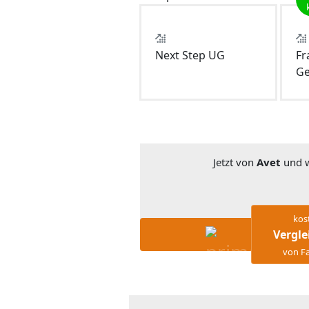
Next Step UG
Fr
Ge
Jetzt von
Avet
und w
kos
Vergle
von Fa