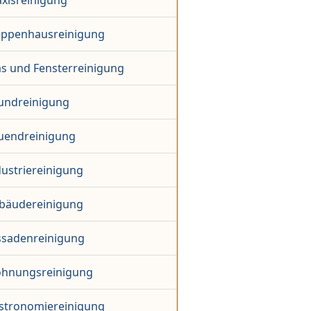
axisreinigung
eppenhausreinigung
as und Fensterreinigung
undreinigung
uendreinigung
dustriereinigung
bäudereinigung
ssadenreinigung
hnungsreinigung
stronomiereinigung