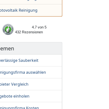
otovoltaik Reinigung
4.7
von
5
432
Rezensionen
hemen
verlässige Sauberkeit
inigungsfirma auswählen
ieter Vergleich
gebote einholen
inigungsfirma Kosten