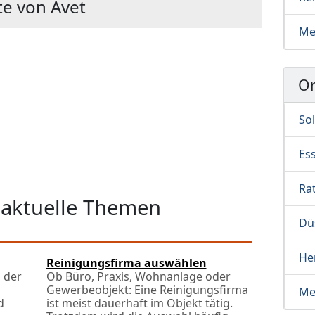
e von Avet
Me
Or
So
Es
Ra
 aktuelle Themen
Dü
He
Reinigungsfirma auswählen
 der
Ob Büro, Praxis, Wohnanlage oder
Gewerbeobjekt: Eine Reinigungsfirma
Me
d
ist meist dauerhaft im Objekt tätig.