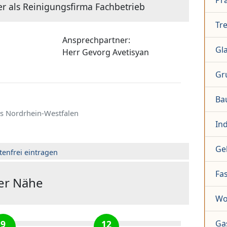
Pr
er als Reinigungsfirma Fachbetrieb
Tr
Ansprechpartner:
Gl
Herr
Gevorg Avetisyan
Gr
Ba
s Nordrhein-Westfalen
In
Ge
tenfrei eintragen
Fa
der Nähe
Wo
9
12
Ga