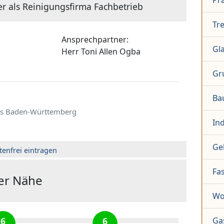
Pr
er als Reinigungsfirma Fachbetrieb
Tr
Ansprechpartner:
Gl
Herr
Toni Allen Ogba
Gr
Ba
s Baden-Württemberg
In
Ge
tenfrei eintragen
Fa
der Nähe
Wo
6
6
Ga