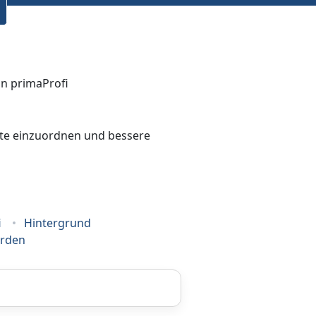
bote einzuordnen und bessere
i
Hintergrund
erden