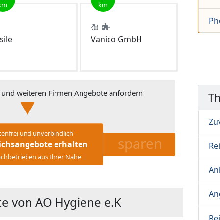
km
km
Ph
sile
Vanico GmbH
und weiteren Firmen Angebote anfordern
T
Zu
tenfrei und unverbindlich
sparen
ichsangebote erhalten
Re
chbetrieben aus Ihrer Nähe
Anb
An
e von AO Hygiene e.K
Re