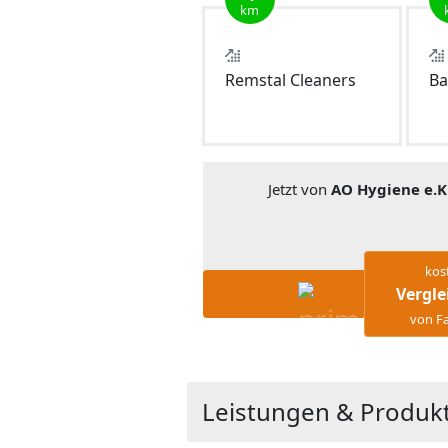
km
Remstal Cleaners
Ba
Jetzt von
AO Hygiene e.K
kos
Vergle
von Fa
Leistungen & Produkt