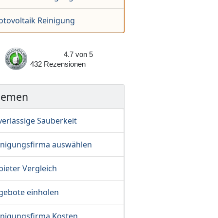
otovoltaik Reinigung
4.7
von
5
432
Rezensionen
hemen
verlässige Sauberkeit
inigungsfirma auswählen
ieter Vergleich
gebote einholen
inigungsfirma Kosten