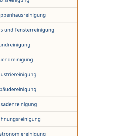
axisreinigung
eppenhausreinigung
as und Fensterreinigung
undreinigung
uendreinigung
dustriereinigung
bäudereinigung
ssadenreinigung
hnungsreinigung
stronomiereinigung