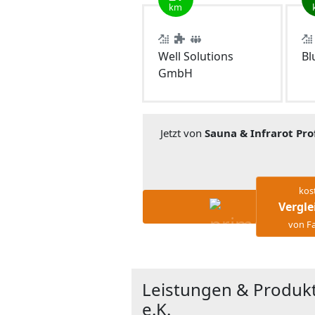
km
Well Solutions
Bl
GmbH
Jetzt von
Sauna & Infrarot Prof
kos
Vergle
von Fa
Leistungen & Produkt
e.K.