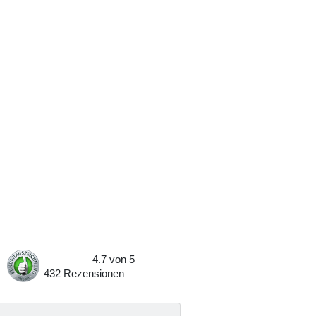
4.7
von
5
432
Rezensionen