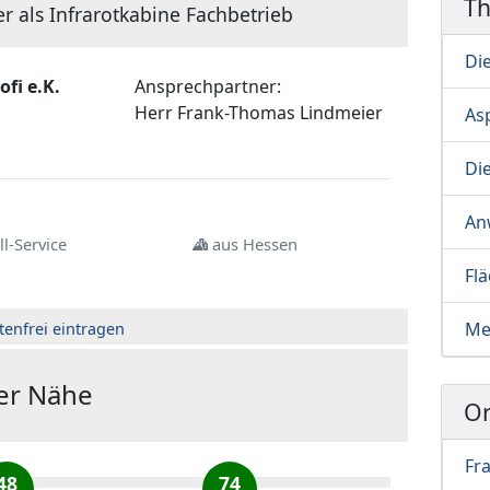
T
r als Infrarotkabine Fachbetrieb
Di
ofi e.K.
Ansprechpartner:
Herr
Frank-Thomas Lindmeier
As
Di
An
l-Service
aus Hessen
Fl
Me
tenfrei eintragen
der Nähe
Or
Fr
48
74