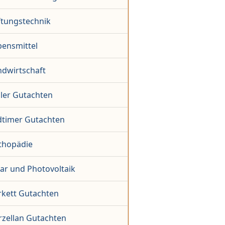
ftungstechnik
bensmittel
ndwirtschaft
ler Gutachten
dtimer Gutachten
thopädie
lar und Photovoltaik
rkett Gutachten
rzellan Gutachten