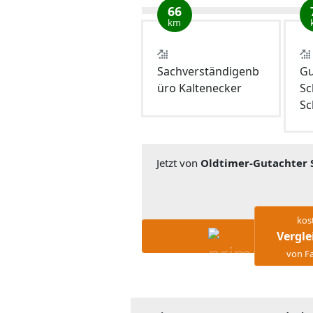
66
km
Sachverständigenb
Gu
üro Kaltenecker
Sc
Sc
Jetzt von
Oldtimer-Gutachter 
kos
Vergle
von Fa