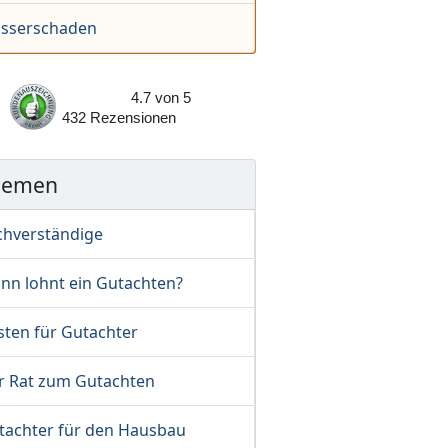
sserschaden
4.7
von
5
432
Rezensionen
hemen
chverständige
nn lohnt ein Gutachten?
sten für Gutachter
r Rat zum Gutachten
tachter für den Hausbau