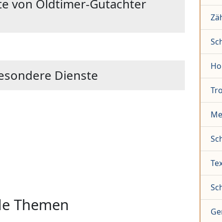
e von Oldtimer-Gutachter
Zä
Sc
Ho
esondere Dienste
Tr
Me
Sc
Tex
Sc
lle Themen
Ge