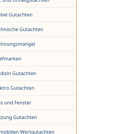
Z und Unfallgutachten
bel Gutachten
chnische Gutachten
hnungsmängel
iefmarken
dizin Gutachten
ektro Gutachten
as und Fenster
izung Gutachten
mobilien Wertgutachten