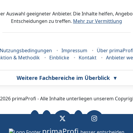
der Auswahl geeigneter Anbieter. Die Inhalte helfen, Ange
Entscheidungen zu treffen.
Mehr zur Vermittlung
Nutzungsbedingungen
Impressum
Über primaProf
ktion & Methodik
Einblicke
Kontakt
Anbieter w
Weitere Fachbereiche im Überblick
▾
Bestatter
Callcenter
2026 primaProfi - Alle Inhalte unterliegen unserem Copyrig
Fahrzeugortung
Fotografie
primaProfi
Hallenheizung
Hausmeisterservice
besser entscheiden