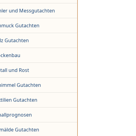
hler und Messgutachten
hmuck Gutachten
lz Gutachten
ockenbau
tall und Rost
himmel Gutachten
tilien Gutachten
hallprognosen
mälde Gutachten