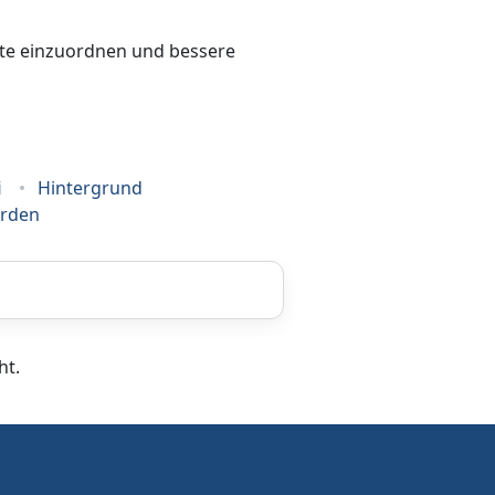
bote einzuordnen und bessere
i
Hintergrund
erden
Coaching
ht.
Frankiermaschine
Hausverwaltung