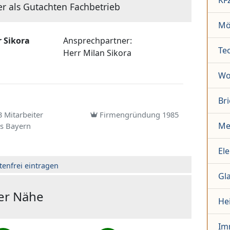
KF
er als Gutachten Fachbetrieb
Mö
 Sikora
Ansprechpartner:
Te
Herr
Milan Sikora
Wo
Br
 Mitarbeiter
Firmengründung 1985
Me
s Bayern
El
tenfrei eintragen
Gl
der Nähe
He
Im