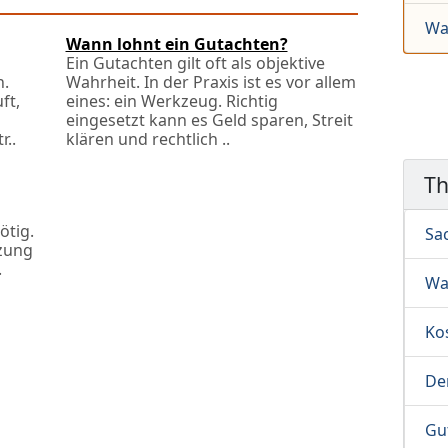
Wa
Wann lohnt ein Gutachten?
Ein Gutachten gilt oft als objektive
n.
Wahrheit. In der Praxis ist es vor allem
ft,
eines: ein Werkzeug. Richtig
eingesetzt kann es Geld sparen, Streit
r..
klären und rechtlich ..
T
ötig.
Sa
zung
.
Wa
Ko
De
Gu