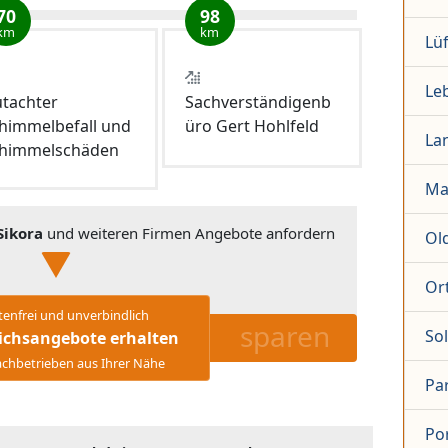
70
98
km
km
Lü
Le
tachter
Sachverständigenb
himmelbefall und
üro Gert Hohlfeld
La
himmelschäden
Ma
Sikora
und weiteren Firmen Angebote anfordern
Ol
Or
tenfrei und unverbindlich
sparen
So
ichsangebote erhalten
chbetrieben aus Ihrer Nähe
Pa
Po