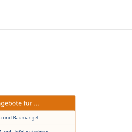
gebote für ...
u und Baumängel