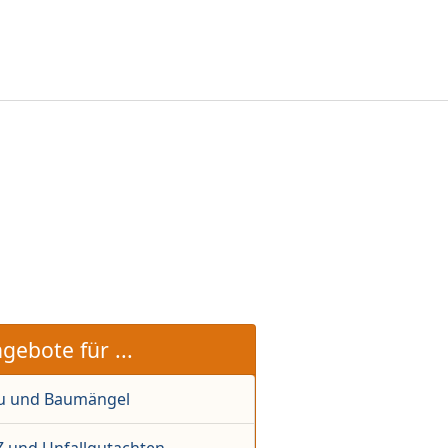
gebote für ...
u und Baumängel