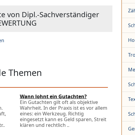
Zä
e von Dipl.-Sachverständiger
BEWERTUNG
Sc
Ho
en
Tr
Me
lle Themen
Sc
Wann lohnt ein Gutachten?
Tex
Ein Gutachten gilt oft als objektive
n.
Wahrheit. In der Praxis ist es vor allem
ft,
eines: ein Werkzeug. Richtig
Sc
eingesetzt kann es Geld sparen, Streit
r..
klären und rechtlich ..
Ge