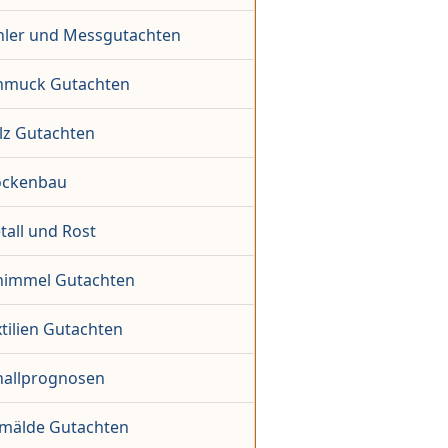
hler und Messgutachten
hmuck Gutachten
lz Gutachten
ockenbau
tall und Rost
himmel Gutachten
tilien Gutachten
hallprognosen
mälde Gutachten