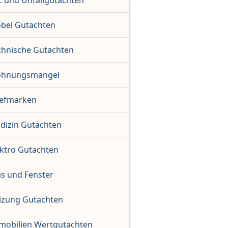
Z und Unfallgutachten
bel Gutachten
chnische Gutachten
hnungsmängel
iefmarken
dizin Gutachten
ektro Gutachten
as und Fenster
izung Gutachten
mobilien Wertgutachten