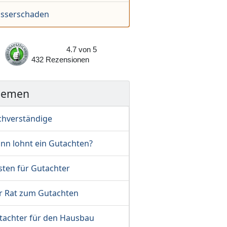
sserschaden
4.7
von
5
432
Rezensionen
hemen
chverständige
nn lohnt ein Gutachten?
sten für Gutachter
r Rat zum Gutachten
tachter für den Hausbau