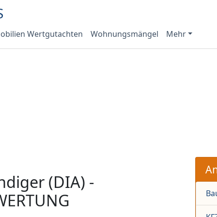
bilien Wertgutachten
Wohnungsmängel
Mehr
An
ndiger (DIA) -
Ba
WERTUNG