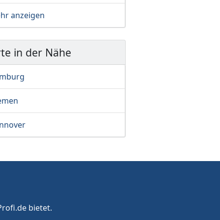
hr anzeigen
te in der Nähe
mburg
emen
nnover
rofi.de bietet.