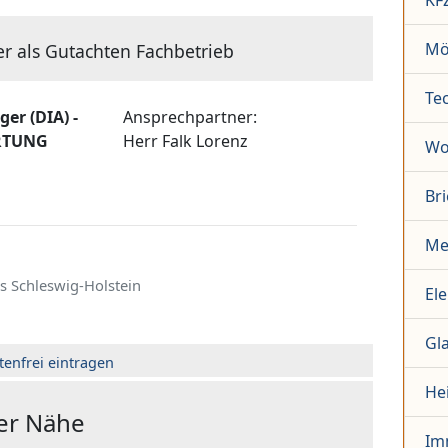
KF
Mö
er als Gutachten Fachbetrieb
Te
ger (DIA) -
Ansprechpartner:
RTUNG
Herr
Falk Lorenz
Wo
Br
Me
s Schleswig-Holstein
El
Gl
tenfrei eintragen
He
der Nähe
Im