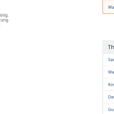
Wa
ötig.
zung
.
T
Sa
Wa
Ko
De
Gu