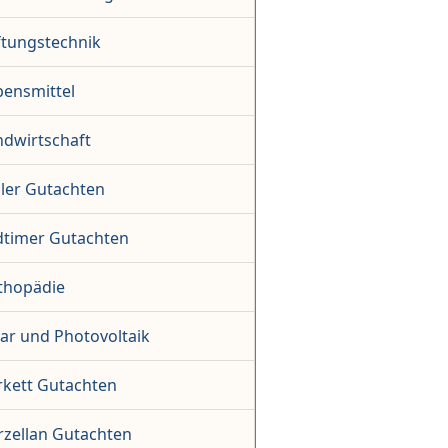
ftungstechnik
bensmittel
ndwirtschaft
ler Gutachten
dtimer Gutachten
thopädie
lar und Photovoltaik
rkett Gutachten
rzellan Gutachten