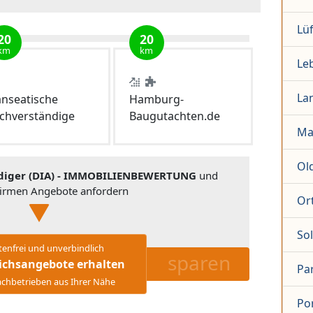
Lü
20
20
km
km
Le
La
nseatische
Hamburg-
chverständige
Baugutachten.de
Ma
Ol
ndiger (DIA) - IMMOBILIENBEWERTUNG
und
Firmen Angebote anfordern
Or
So
tenfrei und unverbindlich
sparen
ichsangebote erhalten
Pa
chbetrieben aus Ihrer Nähe
Po