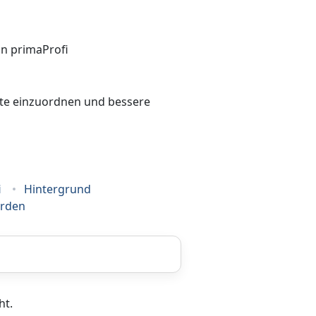
bote einzuordnen und bessere
i
Hintergrund
erden
Coaching
ht.