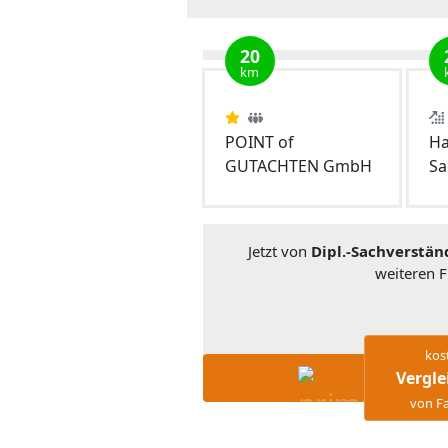
20
km
POINT of
Ha
GUTACHTEN GmbH
Sa
Jetzt von
Dipl.-Sachverstä
weiteren 
kos
Vergle
von Fa