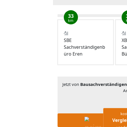
33
km
SBE
XB
Sachverständigenb
Sa
üro Eren
Bü
Jetzt von
Bausachverständigenb
A
kos
Vergle