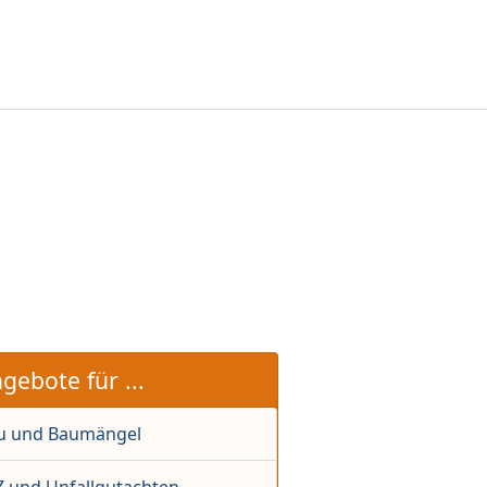
gebote für ...
u und Baumängel