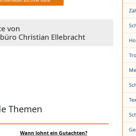
chbetrieben aus Ihrer Nähe
Zä
Sc
te von
üro Christian Ellebracht
Ho
Tr
Me
Sc
Tex
lle Themen
Sc
Ge
Wann lohnt ein Gutachten?