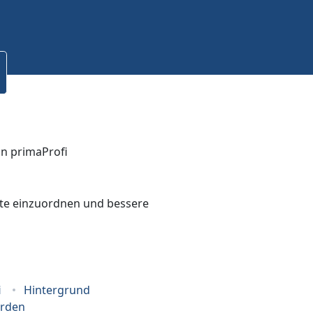
bote einzuordnen und bessere
i
Hintergrund
erden