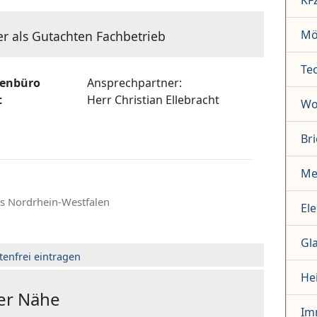
KF
Mö
er als Gutachten Fachbetrieb
Te
genbüro
Ansprechpartner:
t
Herr
Christian Ellebracht
Wo
Br
Me
s Nordrhein-Westfalen
El
Gl
tenfrei eintragen
He
der Nähe
Im