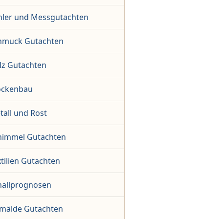
hler und Messgutachten
hmuck Gutachten
lz Gutachten
ockenbau
tall und Rost
himmel Gutachten
tilien Gutachten
hallprognosen
mälde Gutachten