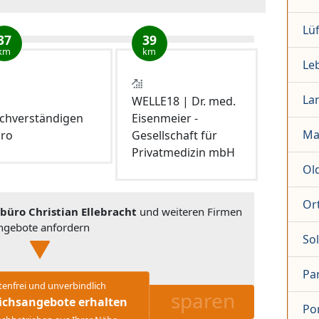
Lü
37
39
km
km
Le
La
WELLE18 | Dr. med.
chverständigen
Eisenmeier -
Ma
ro
Gesellschaft für
Privatmedizin mbH
Ol
Or
üro Christian Ellebracht
und weiteren Firmen
ngebote anfordern
So
Pa
tenfrei und unverbindlich
sparen
ichsangebote erhalten
Po