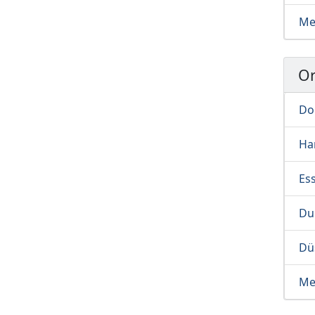
Me
Or
Do
Ha
Es
Du
Dü
Me