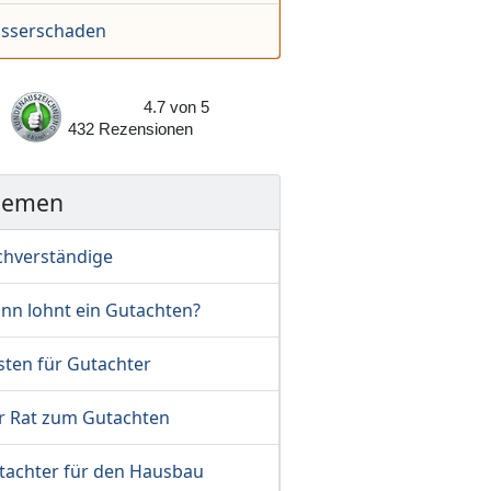
sserschaden
4.7
von
5
432
Rezensionen
hemen
chverständige
nn lohnt ein Gutachten?
sten für Gutachter
r Rat zum Gutachten
tachter für den Hausbau