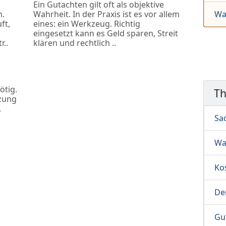
Ein Gutachten gilt oft als objektive
n.
Wahrheit. In der Praxis ist es vor allem
Wa
ft,
eines: ein Werkzeug. Richtig
eingesetzt kann es Geld sparen, Streit
r..
klären und rechtlich ..
ötig.
T
zung
.
Sa
Wa
Ko
De
Gu