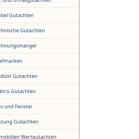
Z und Unfallgutachten
bel Gutachten
chnische Gutachten
hnungsmängel
iefmarken
dizin Gutachten
ektro Gutachten
as und Fenster
izung Gutachten
mobilien Wertgutachten