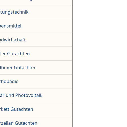
ftungstechnik
bensmittel
ndwirtschaft
ler Gutachten
dtimer Gutachten
thopädie
lar und Photovoltaik
rkett Gutachten
rzellan Gutachten