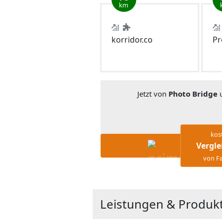
km
korridor.co
Pr
Jetzt von
Photo Bridge
u
kos
Vergle
von Fa
Leistungen & Produk