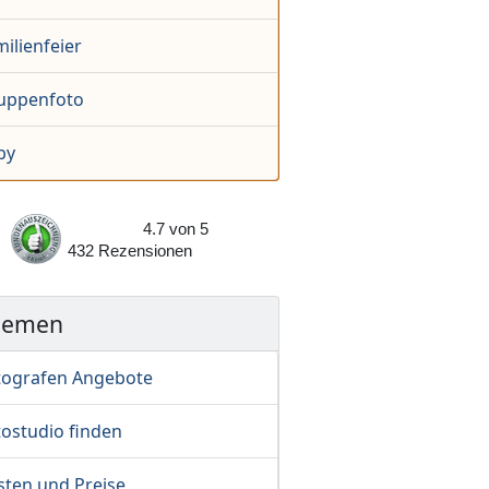
ilienfeier
uppenfoto
by
4.7
von
5
432
Rezensionen
hemen
tografen Angebote
tostudio finden
sten und Preise