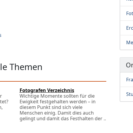
Fot
Ero
s
Me
Or
elle Themen
Fr
Fotografen Verzeichnis
Stu
r
Wichtige Momente sollten für die
tet?
Ewigkeit festgehalten werden – in
n,
diesem Punkt sind sich viele
Menschen einig. Damit dies auch
gelingt und damit das Festhalten der ..