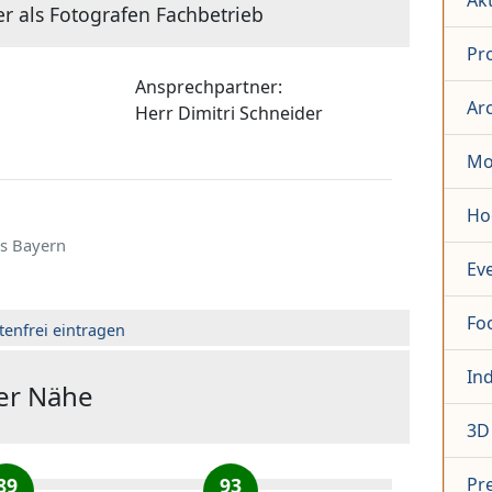
Ak
er als Fotografen Fachbetrieb
Pr
Ansprechpartner:
Arc
Herr
Dimitri Schneider
Mo
Ho
s Bayern
Ev
Fo
tenfrei eintragen
Ind
der Nähe
3D
89
93
Pr