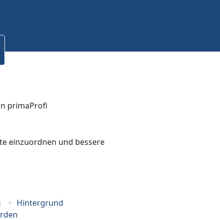
bote einzuordnen und bessere
i
Hintergrund
erden