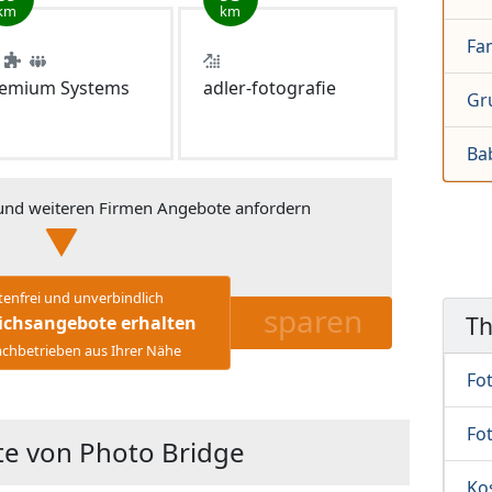
km
km
Fam
emium Systems
adler-fotografie
Gr
Ba
nd weiteren Firmen Angebote anfordern
tenfrei und unverbindlich
sparen
T
ichsangebote erhalten
chbetrieben aus Ihrer Nähe
Fo
Fo
te von Photo Bridge
Ko