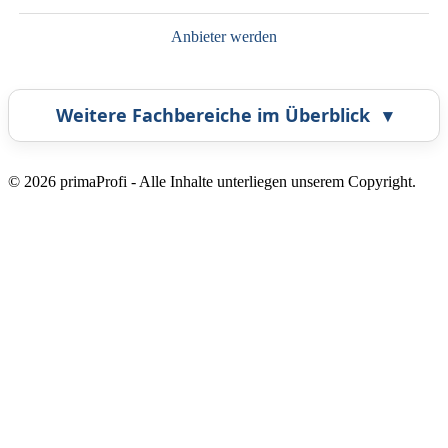
Anbieter werden
Weitere Fachbereiche im Überblick
▾
Airbrush
Bestatter
© 2026 primaProfi - Alle Inhalte unterliegen unserem Copyright.
Callcenter
Coaching
Energieberatung
Fahrzeugortung
Frankiermaschine
Grafikdesign