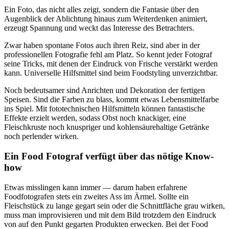
Ein Foto, das nicht alles zeigt, sondern die Fantasie über den
Augenblick der Ablichtung hinaus zum Weiterdenken animiert,
erzeugt Spannung und weckt das Interesse des Betrachters.
Zwar haben spontane Fotos auch ihren Reiz, sind aber in der
professionellen Fotografie fehl am Platz. So kennt jeder Fotograf
seine Tricks, mit denen der Eindruck von Frische verstärkt werden
kann. Universelle Hilfsmittel sind beim Foodstyling unverzichtbar.
Noch bedeutsamer sind Anrichten und Dekoration der fertigen
Speisen. Sind die Farben zu blass, kommt etwas Lebensmittelfarbe
ins Spiel. Mit fototechnischen Hilfsmitteln können fantastische
Effekte erzielt werden, sodass Obst noch knackiger, eine
Fleischkruste noch knuspriger und kohlensäurehaltige Getränke
noch perlender wirken.
Ein Food Fotograf verfügt über das nötige Know-
how
Etwas misslingen kann immer — darum haben erfahrene
Foodfotografen stets ein zweites Ass im Ärmel. Sollte ein
Fleischstück zu lange gegart sein oder die Schnittfläche grau wirken,
muss man improvisieren und mit dem Bild trotzdem den Eindruck
von auf den Punkt gegarten Produkten erwecken. Bei der Food