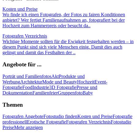
Kosten und Preise
Wo finde ich einen Fotografen, der Fotos zu fairen Konditionen
anbietet? Wer fertigt Familienaufnahmen an, fotografiert bei der
Hochzeit zum Hammerpreis oder besucht da..
Fotografen Verzeichnis
Wichtige Momente sollten für die Ewigkeit festgehalten werden – in
diesem Punkt sind sich viele Menschen einig. Damit dies auch
gelingt und damit das Festhalten der ..
Angebote für ...
Porträt und Familienfotos
Akt
Produkte und
Werbung
Architektur
Mode und Beauty
Hochzeit
Event-
Fotografie
Food
Industrie
3D Fotografie
Presse und
Dokumentation
Familienfeier
Gruppenfoto
Baby
Themen
Fotografen Angebote
Fotostudio finden
Kosten und Preise
Fotografie
professionell
Erotische Fotografie
Fotografen Verzeichnis
Fotostudio
Preise
Mehr anzeigen