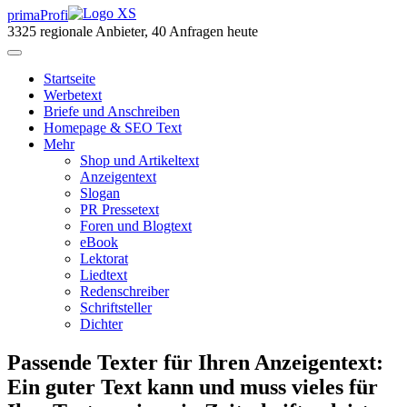
primaProfi
3325
regionale Anbieter, 40 Anfragen heute
Start
seite
Werbetext
Briefe und Anschreiben
Homepage & SEO Text
Mehr
Shop und Artikeltext
Anzeigentext
Slogan
PR Pressetext
Foren und Blogtext
eBook
Lektorat
Liedtext
Redenschreiber
Schriftsteller
Dichter
Passende Texter für Ihren Anzeigentext:
Ein guter Text kann und muss vieles für