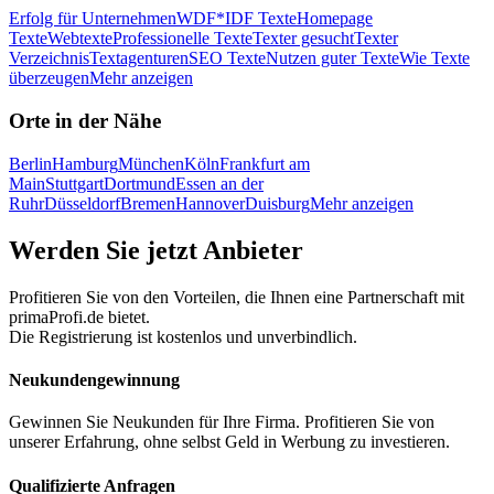
Erfolg für Unternehmen
WDF*IDF Texte
Homepage
Texte
Webtexte
Professionelle Texte
Texter gesucht
Texter
Verzeichnis
Textagenturen
SEO Texte
Nutzen guter Texte
Wie Texte
überzeugen
Mehr anzeigen
Orte in der Nähe
Berlin
Hamburg
München
Köln
Frankfurt am
Main
Stuttgart
Dortmund
Essen an der
Ruhr
Düsseldorf
Bremen
Hannover
Duisburg
Mehr anzeigen
Werden Sie jetzt Anbieter
Profitieren Sie von den Vorteilen, die Ihnen eine Partnerschaft mit
primaProfi.de bietet.
Die Registrierung ist kostenlos und unverbindlich.
Neukunden
gewinnung
Gewinnen Sie Neukunden für Ihre Firma. Profitieren Sie von
unserer Erfahrung, ohne selbst Geld in Werbung zu investieren.
Qualifizierte Anfragen