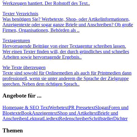
Werkzeugen hantiert. Der Rohstoff des Text..
Texter Verzeichnis
Was benötigen Sie? Werbetexte, Shop- oder Artikelinformationen,
Anzeigentexte oder sogar ganze Briefe und Anschreiben? Ob große
Firmen, Organisationen, Behörden als ..
Textagenturen
Hervorragende Beiträge von einer Textagentur schreiben lassen.
Wer einen Texter finden will, der durch gründliches und schnelles
Arbeiten sowie hervorragende Ergebnis..
Wie Texte überzeugen
Texte sind sowohl für Onlinemedien als auch für Printmedien dann
professionell, wenn sie unter anderem die Sprache der Zielgruppe
sprechen. Neben dem richtigen Sprach..
Angebote für ...
Homepage & SEO Text
Werbetext
PR Pressetext
Slogan
Foren und
Blogtext
eBook
Anzeigentext
Shop und Artikeltext
Briefe und
Anschreiben
Lektorat
Liedtext
Redenschreiber
Schriftsteller
Dichter
Themen